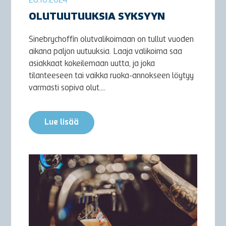
28.10.2024
OLUTUUTUUKSIA SYKSYYN
Sinebrychoffin olutvalikoimaan on tullut vuoden
aikana paljon uutuuksia. Laaja valikoima saa
asiakkaat kokeilemaan uutta, ja joka
tilanteeseen tai vaikka ruoka-annokseen löytyy
varmasti sopiva olut....
Lue lisää