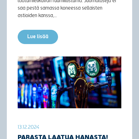
laatumielikuvan ruumiillistuma. Juomalaseja ei
saa pestä samassa koneessa sellaisten
astioiden kanssa,...
Lue lisää
13.12.2024
PARASTA LAATUA HANASTA!