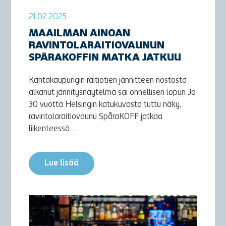
21.02.2025
MAAILMAN AINOAN
RAVINTOLARAITIOVAUNUN
SPÅRAKOFFIN MATKA JATKUU
Kantakaupungin raitiotien jännitteen nostosta
alkanut jännitysnäytelmä sai onnellisen lopun Jo
30 vuotta Helsingin katukuvasta tuttu näky,
ravintolaraitiovaunu SpåraKOFF jatkaa
liikenteessä....
Lue lisää