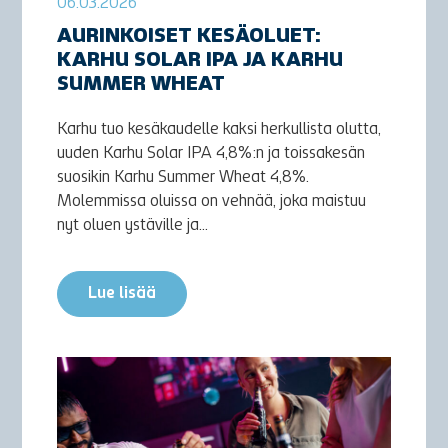
06.03.2026
AURINKOISET KESÄOLUET:
KARHU SOLAR IPA JA KARHU
SUMMER WHEAT
Karhu tuo kesäkaudelle kaksi herkullista olutta,
uuden Karhu Solar IPA 4,8%:n ja toissakesän
suosikin Karhu Summer Wheat 4,8%.
Molemmissa oluissa on vehnää, joka maistuu
nyt oluen ystäville ja...
Lue lisää