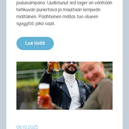
jouluisampana. Uudistunut red lager on väriltään
hehkuvan punertava ja maultaan lempeän
maltainen. Paahteinen mallas tuo olueen
syvyyttä, joka sopii...
Lue lisää
06.10.2025