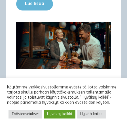
Lue lisää
20.09.2024
Käytämme verkkosivustollamme evästeitä, jotta voisimme
tarjota sinulle parhaan käyttökokemuksen tallentamalla
THE LAST DROP – VIIMEISEEN
valintasi ja toistuvat käynnit sivustolla. "Hyväksy kaikki"-
PISARAAN LUDVIGINKADULLA
nappia painamalla hyväksyt kaikkien evästeiden käytön.
Evästeasetukset
Hyväksy kaikki
Hylkää kaikki
The Last Drop sijaitsee Helsingin ytimessä,
horjahdus Erottajalta kohti Kasarmitoria.