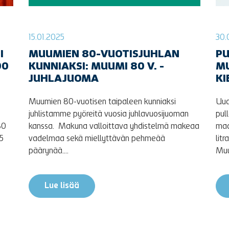
15.01.2025
30.
I
MUUMIEN 80-VUOTISJUHLAN
PU
00
KUNNIAKSI: MUUMI 80 V. -
MU
JUHLAJUOMA
KI
Muumien 80-vuotisen taipaleen kunniaksi
Uud
juhlistamme pyöreitä vuosia juhlavuosijuoman
pul
80
kanssa. Makuna valloittava yhdistelmä makeaa
maa
 5
vadelmaa sekä miellyttävän pehmeää
lit
päärynää....
Muu
Lue lisää