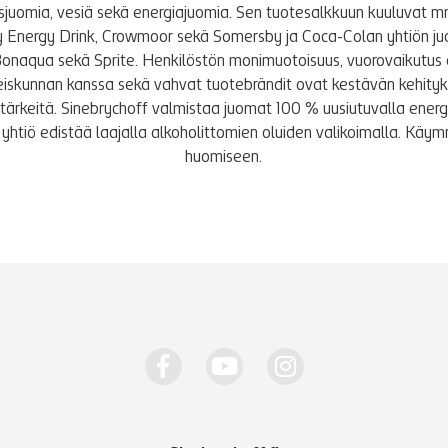
tusjuomia, vesiä sekä energiajuomia. Sen tuotesalkkuun kuuluvat m
y Energy Drink, Crowmoor sekä Somersby ja Coca-Colan yhtiön j
Bonaqua sekä Sprite. Henkilöstön monimuotoisuus, vuorovaikutus 
iskunnan kanssa sekä vahvat tuotebrändit ovat kestävän kehity
le tärkeitä. Sinebrychoff valmistaa juomat 100 % uusiutuvalla energi
yhtiö edistää laajalla alkoholittomien oluiden valikoimalla. K
huomiseen.