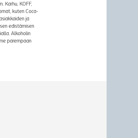
m. Karhu, KOFF,
uomat, kuten Coca-
asiakkaiden ja
ksen edistämisen
alla. Alkoholin
äymme parempaan