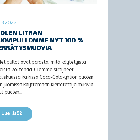
03.2022
OLEN LITRAN
OVIPULLOMME NYT 100 %
ERRÄTYSMUOVIA
et pullot ovat parasta, mitä käytetyistä
loista voi tehdä. Olemme siirtyneet
liskuussa kaikissa Coca-Cola-yhtiön puolen
ran juomissa käyttämään kierrätettyä muovia.
t puolen...
Lue lisää