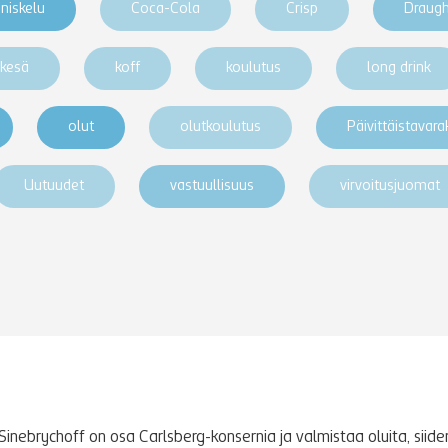
niskelu
Coca-Cola
Crisp
Draug
kesä
koff
koulutus
long drink
olut
olutkoulutus
Päivittäistavar
Uutuudet
vastuullisuus
virvoitusjuomat
Sinebrychoff on osa Carlsberg-konsernia ja valmistaa oluita, siidere