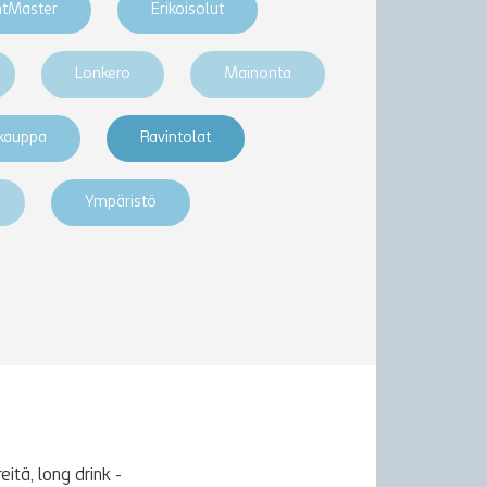
htMaster
Erikoisolut
Lonkero
Mainonta
akauppa
Ravintolat
Ympäristö
itä, long drink -