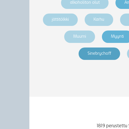
alkoholiton olut
An
jättitölkki
Karhu
Muumi
Myynti
Sinebrychoff
1819 perustettu 