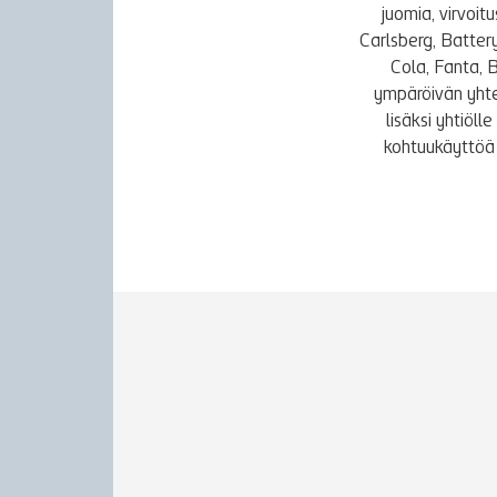
juomia, virvoi
Carlsberg, Batter
Cola, Fanta, 
ympäröivän yhte
lisäksi yhtiöl
kohtuukäyttöä 