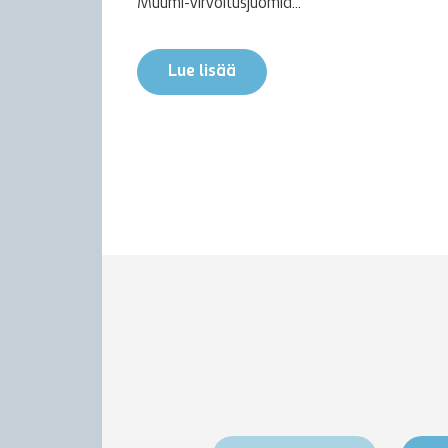
Muumi-virvoitusjuomia...
Lue lisää