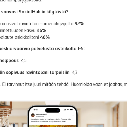
ssa kampanjajaksolla.
 saavasi SocialHub:in käytöstä?
aransivat ravintolani somenäkyvyyttä
92%
tunnettuuden kasvu
46%
palaute asiakkailtani
46%
skiarvoarvio palvelusta asteikolla 1-5:
 helppous
: 4,5
n sopivuus ravintolani tarpeisiin
: 4,3
Ei tarvinnut itse juuri mitään tehdä. Huomioida vaan et jaahas, 