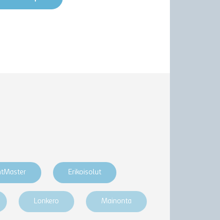
htMaster
Erikoisolut
Lonkero
Mainonta