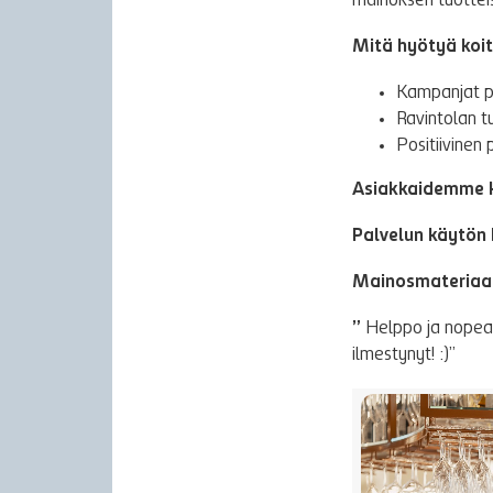
mainoksen tuottei
Mitä hyötyä koit
Kampanjat p
Ravintolan 
Positiivinen 
Asiakkaidemme ke
Palvelun käytön
Mainosmateriaali
”
Helppo ja nopea. 
ilmestynyt! :)”