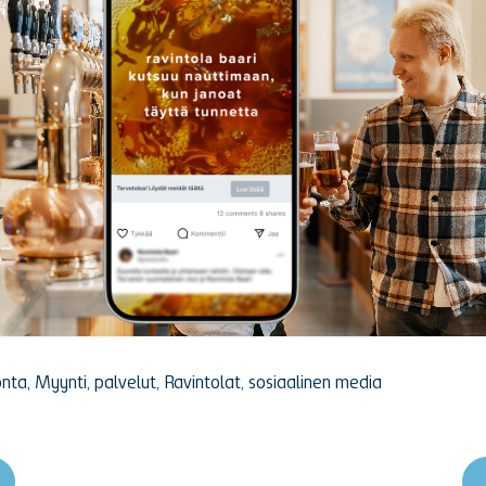
onta
,
Myynti
,
palvelut
,
Ravintolat
,
sosiaalinen media