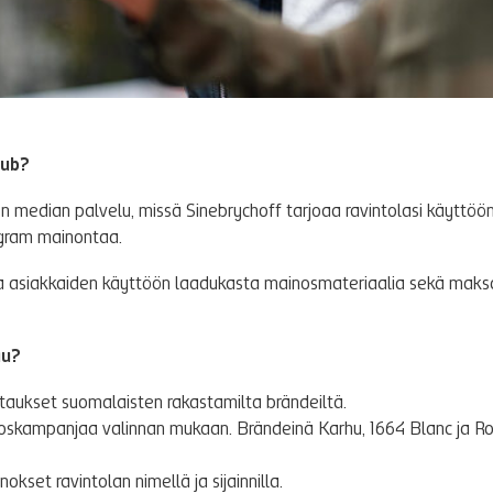
Hub?
en median palvelu, missä Sinebrychoff tarjoaa ravintolasi käyttö
gram mainontaa.
a asiakkaiden käyttöön laadukasta mainosmateriaalia sekä mak
uu?
aukset suomalaisten rakastamilta brändeiltä.
skampanjaa valinnan mukaan. Brändeinä Karhu, 1664 Blanc ja R
kset ravintolan nimellä ja sijainnilla.