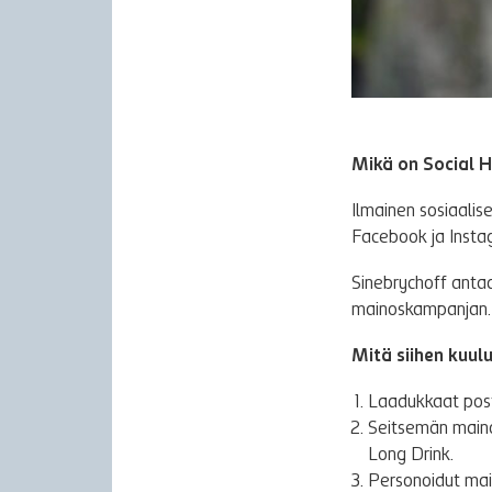
Mikä on Social 
Ilmainen sosiaalis
Facebook ja Insta
Sinebrychoff anta
mainoskampanjan.
Mitä siihen kuul
Laadukkaat post
Seitsemän maino
Long Drink.
Personoidut maino