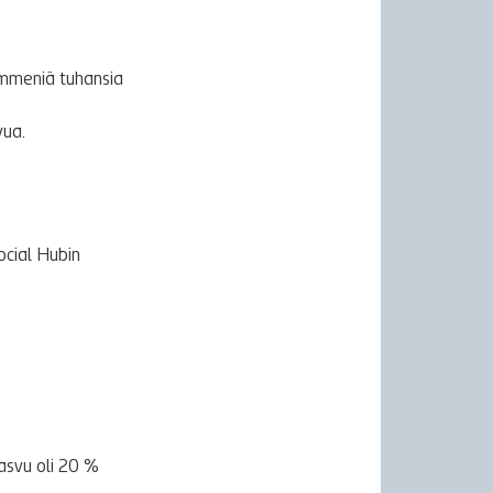
ymmeniä tuhansia
vua.
ocial Hubin
asvu oli 20 %