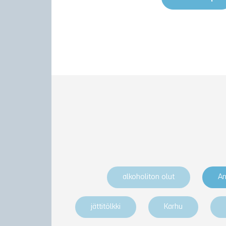
alkoholiton olut
An
jättitölkki
Karhu