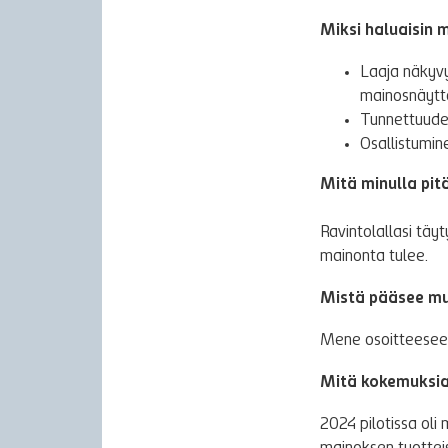
Miksi haluaisin
Laaja näkyvy
mainosnäytt
Tunnettuuden
Osallistumin
Mitä minulla pit
Ravintolallasi täyt
mainonta tulee.
Mistä pääsee mu
Mene osoitteese
Mitä kokemuksia 
2024 pilotissa oli