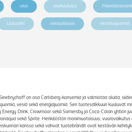
olut
olutkoulutus
Päivittäistavar
Uutuudet
vastuullisuus
virvoitusjuomat
Sinebrychoff on osa Carlsberg-konsernia ja valmistaa oluita, siidere
tusjuomia, vesiä sekä energiajuomia. Sen tuotesalkkuun kuuluvat m
y Energy Drink, Crowmoor sekä Somersby ja Coca-Colan yhtiön j
Bonaqua sekä Sprite. Henkilöstön monimuotoisuus, vuorovaikutus 
iskunnan kanssa sekä vahvat tuotebrändit ovat kestävän kehity