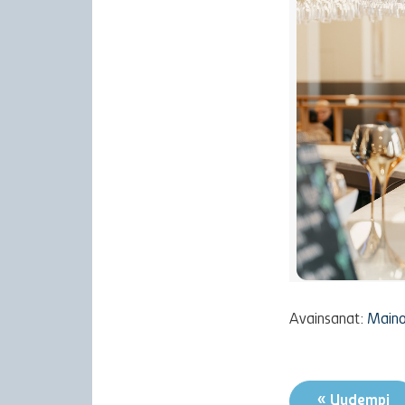
Avainsanat:
Main
« Uudempi