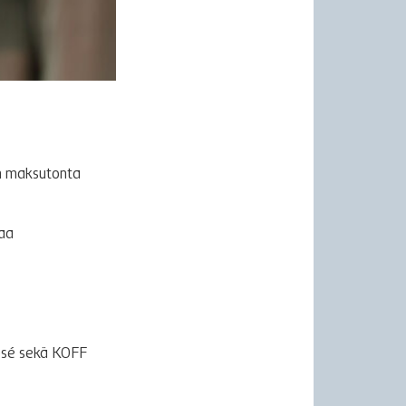
ön maksutonta
saa
osé sekä KOFF