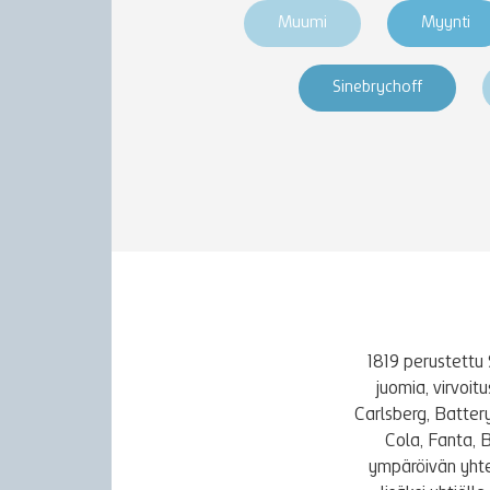
Muumi
Myynti
Sinebrychoff
1819 perustettu 
juomia, virvoi
Carlsberg, Batter
Cola, Fanta, 
ympäröivän yhte