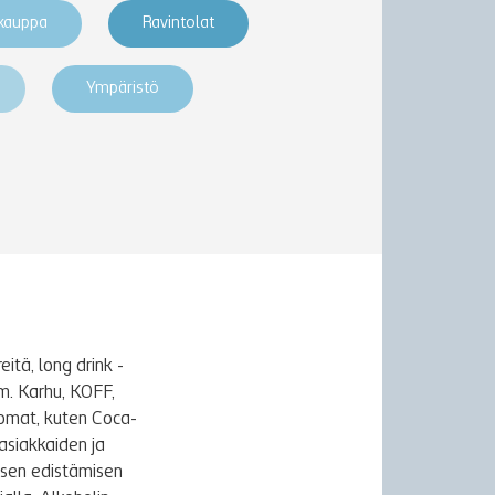
akauppa
Ravintolat
Ympäristö
itä, long drink -
m. Karhu, KOFF,
uomat, kuten Coca-
asiakkaiden ja
ksen edistämisen