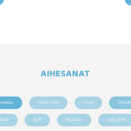
AIHESANAT
niskelu
Coca-Cola
Crisp
Draug
kesä
koff
koulutus
long drink