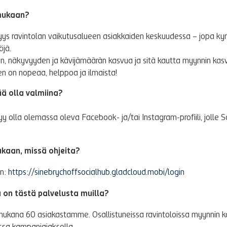
 mukaan?
ys ravintolan vaikutusalueen asiakkaiden keskuudessa – jopa k
öjä.
, näkyvyyden ja kävijämäärän kasvua ja sitä kautta myynnin kas
en on nopeaa, helppoa ja ilmaista!
ää olla valmiina?
yy olla olemassa oleva Facebook- ja/tai Instagram-profiili, jolle S
kaan, missä ohjeita?
en:
https://sinebrychoffsocialhub.gladcloud.mobi/login
on tästä palvelusta muilla?
 mukana 60 asiakastamme. Osallistuneissa ravintoloissa myynnin k