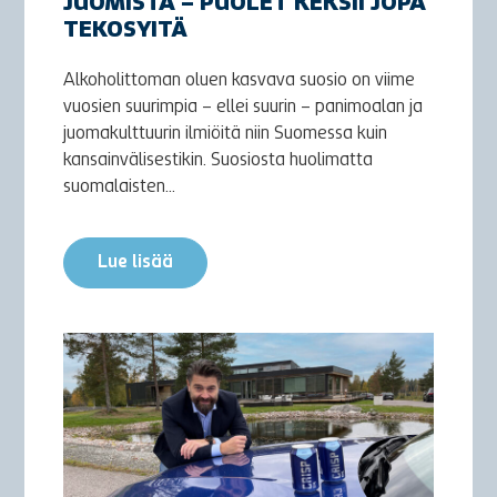
JUOMISTA – PUOLET KEKSII JOPA
TEKOSYITÄ
Alkoholittoman oluen kasvava suosio on viime
vuosien suurimpia – ellei suurin – panimoalan ja
juomakulttuurin ilmiöitä niin Suomessa kuin
kansainvälisestikin. Suosiosta huolimatta
suomalaisten...
Lue lisää