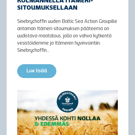
KOLMANNELLA ITÄMERI-
SITOUMUKSELLAAN
Sinebrychoffin uuden Baltic Sea Action Groupille
antaman Itämeri-sitoumuksen pääteema on
uudistava maatalous, jolla on vahva kytkentä
vesistöidemme ja Itämeren hyvinvointiin.
Sinebrychoffin...
Lue lisää