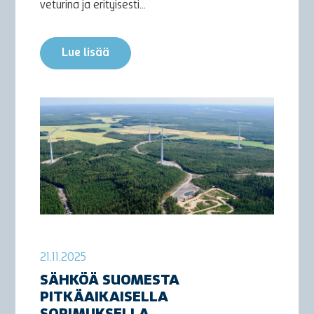
veturina ja erityisesti...
Lue lisää
21.11.2025
SÄHKÖÄ SUOMESTA
PITKÄAIKAISELLA