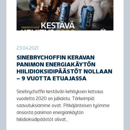
23.04.2021
SINEBRYCHOFFIN KERAVAN
PANIMON ENERGIAKÄYTÖN
HIILIDIOKSIDIPÄÄSTÖT NOLLAAN
– 9 VUOTTA ETUAJASSA
Sinebrychoffin kestävän kehityksen katsaus
vuodelta 2020 on julkaistu. Tärkeimpiä
saavutuksiamme ovat: Pitkäjänteisen työmme
ansiosta panimon energiankäytön
hiilidioksidipäästöt olivat...