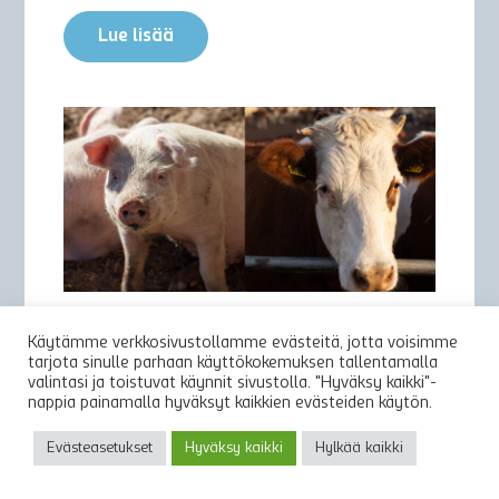
Lue lisää
Käytämme verkkosivustollamme evästeitä, jotta voisimme
19.02.2021
tarjota sinulle parhaan käyttökokemuksen tallentamalla
valintasi ja toistuvat käynnit sivustolla. "Hyväksy kaikki"-
TIESITKÖ? OLUESTA ILAHTUU
nappia painamalla hyväksyt kaikkien evästeiden käytön.
LEHMÄKIN – MÄSKI MAITTAA
Evästeasetukset
Hyväksy kaikki
Hylkää kaikki
MONILLE