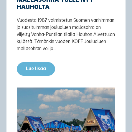
MALLASOHRA TULEE NYT
HAUHOLTA
Vuodesta 1987 valmistetun Suomen vanhimman
ja suosituimman jouluoluen mallasohra on
viljelty Vanha-Puntilan tilalla Hauhon Alvettulan
kylässä. Tämänkin vuoden KOFF Jouluoluen
mallasohran voi jo...
Lue lisää