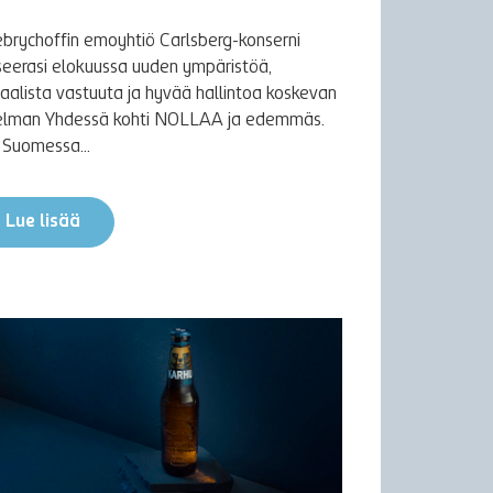
ebrychoffin emoyhtiö Carlsberg-konserni
seerasi elokuussa uuden ympäristöä,
iaalista vastuuta ja hyvää hallintoa koskevan
elman Yhdessä kohti NOLLAA ja edemmäs.
Suomessa...
Lue lisää