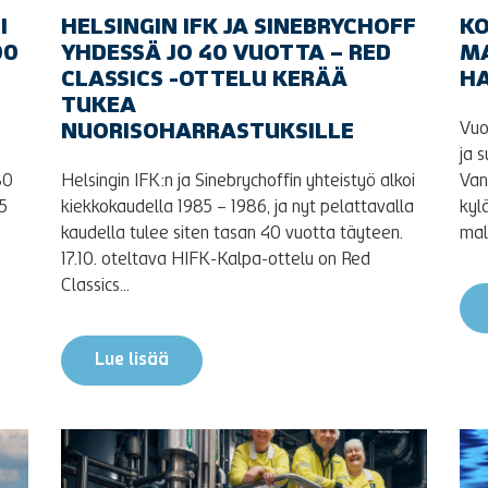
I
HELSINGIN IFK JA SINEBRYCHOFF
KO
00
YHDESSÄ JO 40 VUOTTA – RED
M
CLASSICS -OTTELU KERÄÄ
H
TUKEA
Vuo
NUORISOHARRASTUKSILLE
ja 
80
Helsingin IFK:n ja Sinebrychoffin yhteistyö alkoi
Van
 5
kiekkokaudella 1985 – 1986, ja nyt pelattavalla
kyl
kaudella tulee siten tasan 40 vuotta täyteen.
mall
17.10. oteltava HIFK-Kalpa-ottelu on Red
Classics...
Lue lisää