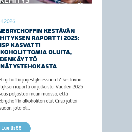
04.2026
NEBRYCHOFFIN KESTÄVÄN
HITYKSEN RAPORTTI 2025:
ISP KASVATTI
KOHOLITTOMIA OLUITA,
EDENKÄYTTÖ
NNÄTYSTEHOKASTA
ebrychoffin järjestyksessään 17. kestävän
ityksen raportti on julkaistu. Vuoden 2025
saus paljastaa muun muassa, että
ebrychoffin alkoholiton olut Crisp jatkoi
uaan, jota oli...
Lue lisää