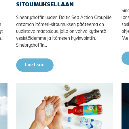
T
SITOUMUKSELLAAN
Sin
Sinebrychoffin uuden Baltic Sea Action Groupille
lan
n
antaman Itämeri-sitoumuksen pääteema on
sos
yt
uudistava maatalous, jolla on vahva kytkentä
ohj
..
vesistöidemme ja Itämeren hyvinvointiin.
Me 
Sinebrychoffin...
Lue lisää