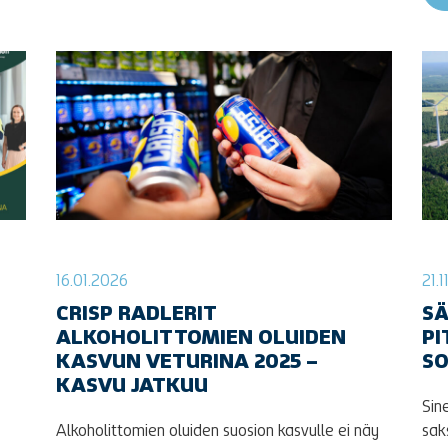
16.01.2026
21.
CRISP RADLERIT
S
ALKOHOLITTOMIEN OLUIDEN
PI
KASVUN VETURINA 2025 –
S
KASVU JATKUU
Sin
Alkoholittomien oluiden suosion kasvulle ei näy
sak