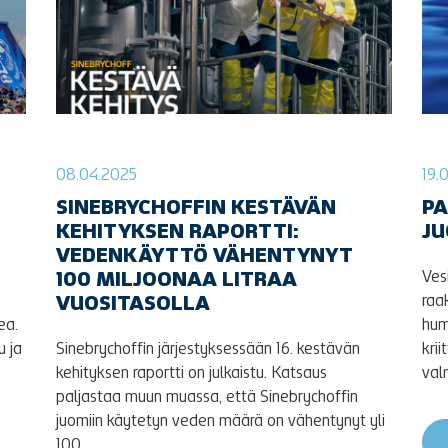
08.04.2025
19.
SINEBRYCHOFFIN KESTÄVÄN
P
KEHITYKSEN RAPORTTI:
J
VEDENKÄYTTÖ VÄHENTYNYT
Ves
100 MILJOONAA LITRAA
raa
VUOSITASOLLA
ea.
hum
u ja
Sinebrychoffin järjestyksessään 16. kestävän
krii
kehityksen raportti on julkaistu. Katsaus
val
paljastaa muun muassa, että Sinebrychoffin
juomiin käytetyn veden määrä on vähentynyt yli
100...