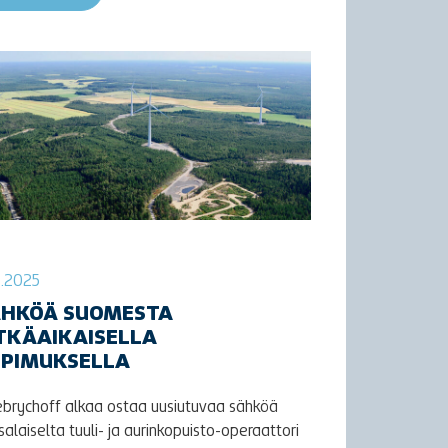
11.2025
ÄHKÖÄ SUOMESTA
TKÄAIKAISELLA
OPIMUKSELLA
ebrychoff alkaa ostaa uusiutuvaa sähköä
salaiselta tuuli- ja aurinkopuisto-operaattori