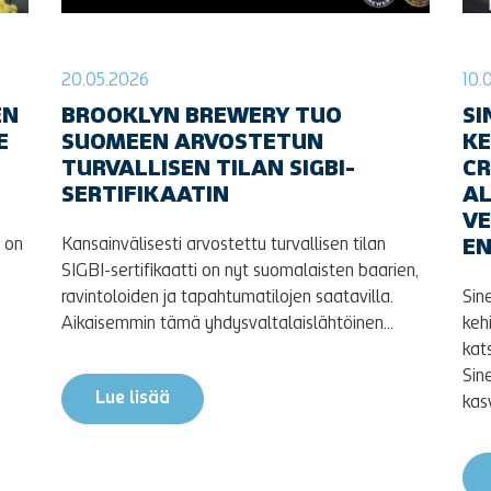
20.05.2026
10.
EN
BROOKLYN BREWERY TUO
SI
E
SUOMEEN ARVOSTETUN
KE
TURVALLISEN TILAN SIGBI-
CR
SERTIFIKAATIN
AL
V
 on
Kansainvälisesti arvostettu turvallisen tilan
E
SIGBI-sertifikaatti on nyt suomalaisten baarien,
ravintoloiden ja tapahtumatilojen saatavilla.
Sin
Aikaisemmin tämä yhdysvaltalaislähtöinen...
keh
kat
Sin
Lue lisää
kasv