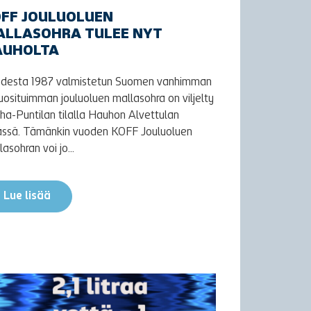
FF JOULUOLUEN
ALLASOHRA TULEE NYT
AUHOLTA
desta 1987 valmistetun Suomen vanhimman
suosituimman jouluoluen mallasohra on viljelty
ha-Puntilan tilalla Hauhon Alvettulan
ässä. Tämänkin vuoden KOFF Jouluoluen
asohran voi jo...
Lue lisää