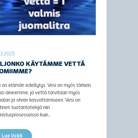
03.2025
ALJONKO KÄYTÄMME VETTÄ
UOMIIMME?
i on elämän edellytys. Vesi on myös tärkein
ka-aineemme, ja vettä tarvitaan myös
alan ja ohran kasvattamiseen. Vesi on
ttinen tuotantotekijä niin
mistusprosesseissa kuin...
Lue lisää