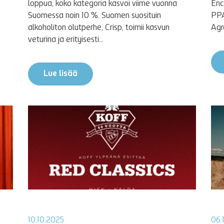
loppua, koko kategoria kasvoi viime vuonna
Enc
Suomessa noin 10 %. Suomen suosituin
PPA
alkoholiton olutperhe, Crisp, toimii kasvun
Agr
veturina ja erityisesti...
Lue lisää
10.10.2025
06.