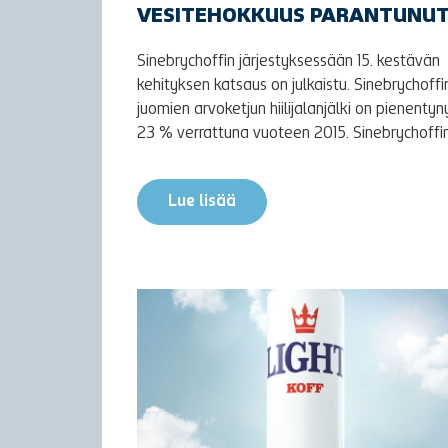
VESITEHOKKUUS PARANTUNU
Sinebrychoffin järjestyksessään 15. kestävän
kehityksen katsaus on julkaistu. Sinebrychoffi
juomien arvoketjun hiilijalanjälki on pienentyn
23 % verrattuna vuoteen 2015. Sinebrychoffin.
Lue lisää