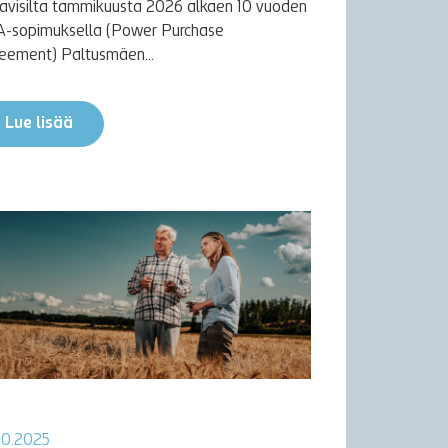
avisilta tammikuusta 2026 alkaen 10 vuoden
-sopimuksella (Power Purchase
eement) Paltusmäen...
Lue lisää
10.2025