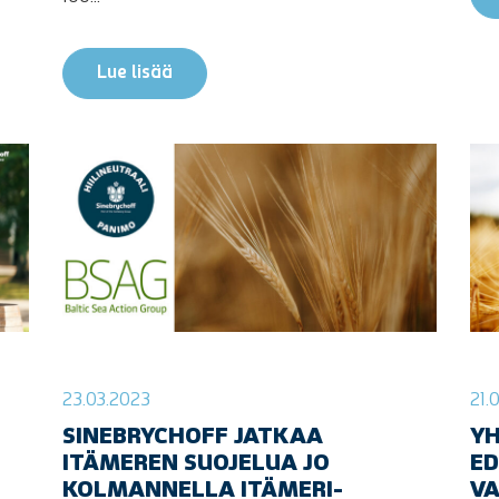
Lue lisää
23.03.2023
21.
SINEBRYCHOFF JATKAA
YH
ITÄMEREN SUOJELUA JO
ED
KOLMANNELLA ITÄMERI-
V