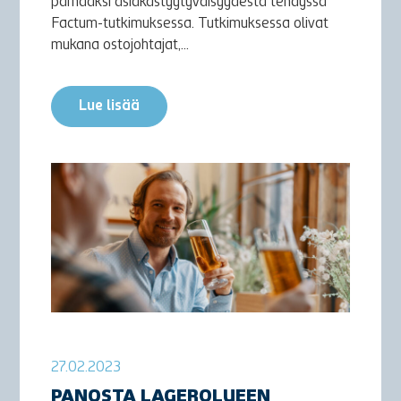
parhaaksi asiakastyytyväisyydestä tehdyssä
Factum-tutkimuksessa. Tutkimuksessa olivat
mukana ostojohtajat,...
Lue lisää
27.02.2023
PANOSTA LAGEROLUEEN