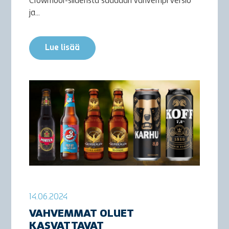
Crowmoor-siideristä saadaan vahvempi versio
ja...
Lue lisää
14.06.2024
VAHVEMMAT OLUET
KASVATTAVAT