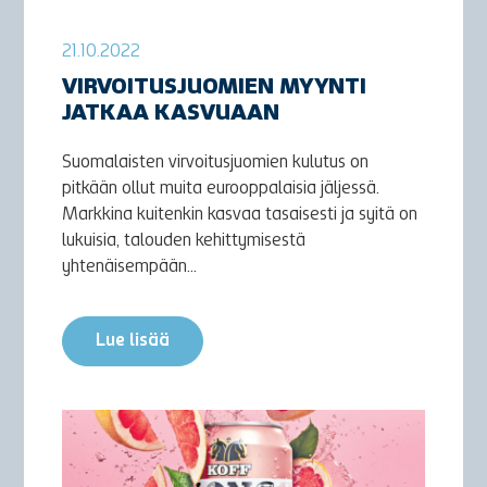
21.10.2022
VIRVOITUSJUOMIEN MYYNTI
JATKAA KASVUAAN
Suomalaisten virvoitusjuomien kulutus on
pitkään ollut muita eurooppalaisia jäljessä.
Markkina kuitenkin kasvaa tasaisesti ja syitä on
lukuisia, talouden kehittymisestä
yhtenäisempään...
Lue lisää