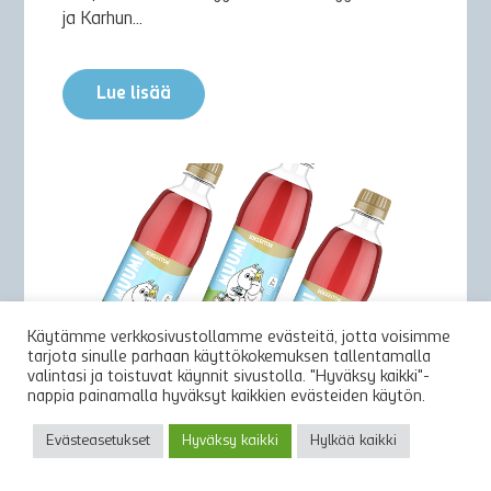
ja Karhun...
Lue lisää
Käytämme verkkosivustollamme evästeitä, jotta voisimme
tarjota sinulle parhaan käyttökokemuksen tallentamalla
valintasi ja toistuvat käynnit sivustolla. "Hyväksy kaikki"-
nappia painamalla hyväksyt kaikkien evästeiden käytön.
16.02.2022
Evästeasetukset
Hyväksy kaikki
Hylkää kaikki
MUUMI METSÄMANSIKKA NYT