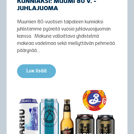
KUNNIAKSI: MUUMI 80 V. -
JUHLAJUOMA
Muumien 80-vuotisen taipaleen kunniaksi
juhlistamme pyöreitä vuosia juhlavuosijuoman
kanssa. Makuna valloittava yhdistelmä
makeaa vadelmaa sekä miellyttävän pehmeää
päärynää....
Lue lisää