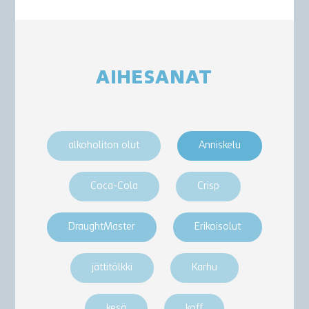
AIHESANAT
alkoholiton olut
Anniskelu
Coca-Cola
Crisp
DraughtMaster
Erikoisolut
jättitölkki
Karhu
kesä
koff