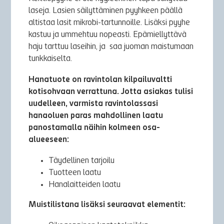
laseja. Lasien säilyttäminen pyyhkeen päällä
altistaa lasit mikrobi-tartunnoille. Lisäksi pyyhe
kastuu ja ummehtuu nopeasti. Epämiellyttävä
haju tarttuu laseihin, ja saa juoman maistumaan
tunkkaiselta.
Hanatuote on ravintolan kilpailuvaltti
kotisohvaan verrattuna. Jotta asiakas tulisi
uudelleen, varmista ravintolassasi
hanaoluen paras mahdollinen laatu
panostamalla näihin kolmeen osa-
alueeseen:
Täydellinen tarjoilu
Tuotteen laatu
Hanalaitteiden laatu
Muistilistana lisäksi seuraavat elementit: