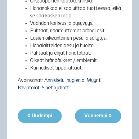
Oikeaoppinen kaatotekniikka.
Hananokkaa ei saa uittaa tuotteessa, eikä
se saa koskea lasia.
Vaahdon korkeus ja pysyvyys.
Puhtaat, naarmuttomat brändilasit.
Lasien oikeanlainen pesu ja säilytys.
Hanalaitteiden pesu ja huolto.
Puhtaat ja ehjät hanatolpat.
Oikeat brändäykset / emblemit.
Kunnolliset tippa-altaat.
Avainsanat:
Anniskelu
,
hygienia
,
Myynti
,
Ravintolat
,
Sinebrychoff
« Uudempi
Vanhempi »