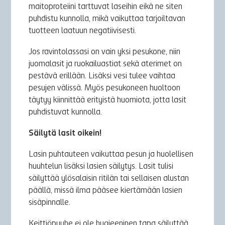
maitoproteiini tarttuvat laseihin eikä ne siten
puhdistu kunnolla, mikä vaikuttaa tarjoiltavan
tuotteen laatuun negatiivisesti.
Jos ravintolassasi on vain yksi pesukone, niin
juomalasit ja ruokailuastiat sekä aterimet on
pestävä erillään. Lisäksi vesi tulee vaihtaa
pesujen välissä. Myös pesukoneen huoltoon
täytyy kiinnittää erityistä huomiota, jotta lasit
puhdistuvat kunnolla.
Säilytä lasit oikein!
Lasin puhtauteen vaikuttaa pesun ja huolellisen
huuhtelun lisäksi lasien säilytys. Lasit tulisi
säilyttää ylösalaisin ritilän tai sellaisen alustan
päällä, missä ilma pääsee kiertämään lasien
sisäpinnalle.
Keittiöpyyhe ei ole hygieeninen tapa säilyttää