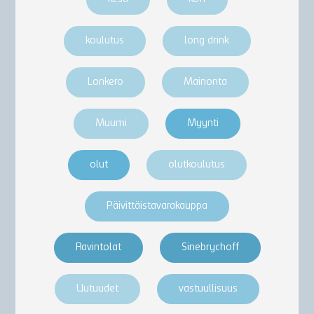
koulutus
long drink
Lonkero
Mainonta
Muumi
Myynti
olut
olutkoulutus
Päivittäistavarakauppa
Ravintolat
Sinebrychoff
Uutuudet
vastuullisuus