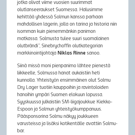
jotka olivat viime vuosien suurimmat
olutlanseeraukset Suomessa. Halusimme
kehittää yhdessä Solmun kanssa parhaan
mahdollisen lagerin, jolla on tarina ja historia niin
isomman kuin pienemmänkin panimon
matkassa. Solmusta tulee suuri suomalainen
olutbrändi”, Sinebrychoffin olutkategorian
markkinointijohtaja
Niklas Rinne
sanoo.
Siinä missä moni pienpanimo lähtee pienestä
liikkeelle, Solmussa hanat aukaistiin heti
kunnolla. Yhteistyön ensimmäinen olut Solmu
Dry Lager tuotiin kauppoihin ja ravintoloiden
hanoihin ympäri Suomen elokuun lopussa.
Syyskuussa julkaistiin SM-liigajoukkue Kiekko-
Espoon ja Solmun yhteistyökumppanuus.
Pääsponsorina Solmu näkyy joukkueen
varusteissa ja lisäksi kotikentälle avattiin Solmu-
bar.