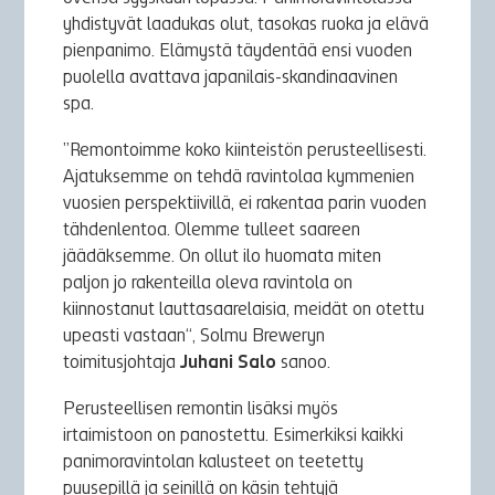
yhdistyvät laadukas olut, tasokas ruoka ja elävä
pienpanimo. Elämystä täydentää ensi vuoden
puolella avattava japanilais-skandinaavinen
spa.
”Remontoimme koko kiinteistön perusteellisesti.
Ajatuksemme on tehdä ravintolaa kymmenien
vuosien perspektiivillä, ei rakentaa parin vuoden
tähdenlentoa. Olemme tulleet saareen
jäädäksemme. On ollut ilo huomata miten
paljon jo rakenteilla oleva ravintola on
kiinnostanut lauttasaarelaisia, meidät on otettu
upeasti vastaan“, Solmu Breweryn
toimitusjohtaja
Juhani Salo
sanoo.
Perusteellisen remontin lisäksi myös
irtaimistoon on panostettu. Esimerkiksi kaikki
panimoravintolan kalusteet on teetetty
puusepillä ja seinillä on käsin tehtyjä