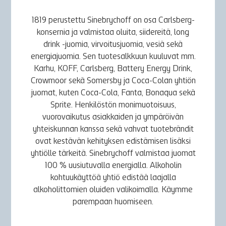
1819 perustettu Sinebrychoff on osa Carlsberg-
konsernia ja valmistaa oluita, siidereitä, long
drink -juomia, virvoitusjuomia, vesiä sekä
energiajuomia. Sen tuotesalkkuun kuuluvat mm.
Karhu, KOFF, Carlsberg, Battery Energy Drink,
Crowmoor sekä Somersby ja Coca-Colan yhtiön
juomat, kuten Coca-Cola, Fanta, Bonaqua sekä
Sprite. Henkilöstön monimuotoisuus,
vuorovaikutus asiakkaiden ja ympäröivän
yhteiskunnan kanssa sekä vahvat tuotebrändit
ovat kestävän kehityksen edistämisen lisäksi
yhtiölle tärkeitä. Sinebrychoff valmistaa juomat
100 % uusiutuvalla energialla. Alkoholin
kohtuukäyttöä yhtiö edistää laajalla
alkoholittomien oluiden valikoimalla. Käymme
parempaan huomiseen.