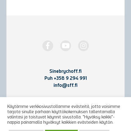
Sinebrychoff.fi
Puh
+358 9 294 991
info@sff.fi
Yhteystiedot
Käytämme verkkosivustollamme evästeitä, jotta voisimme
tarjota sinulle parhaan käyttökokemuksen tallentamalla
Käyttöehdot ja rekisteriseloste
valintasi ja toistuvat käynnit sivustolla. "Hyväksy kaikki"-
nappia painamalla hyväksyt kaikkien evästeiden käytön.
Arkisto