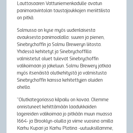
Lauttasaaren Vattuniemenkadulle avatun
panimoravintolan taustajoukkojen meriittilista
on pitkä.
Solmussa on kyse myös uudenlaisesta
avauksesta panimoalalla: suuren ja pienen,
Sinebrychoffin ja Solmu Breweryn liitosta.
Yhdessä kehitetyt ja Sinebrychoffilla
valmistetut oluet tulevat Sinebrychoffin
valikoimaan ja jakeluun. Solmu Brewery jatkaa
myös itsenäistä olutkehitystä ja valmistusta
Sinebrychoffin kanssa kehitettyjen oluiden
ohella.
”Olutkategoriassa kilpailu on kovaa. Olemme
onnistuneet kehittämään laadukkaiden
lagereiden valikoimaa jo pitkään muun muassa
1664- ja Brooklyn-oluilla ja viime vuosina omilla
Karhu Kupari ja Karhu Platina -uutuuksillamme,