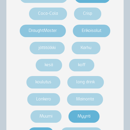
Coca-Cola
Crisp
DraughtMaster
Erikoisolut
jättitölkki
Karhu
kesä
koff
koulutus
long drink
Lonkero
Mainonta
Muumi
Myynti