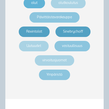
olut
olutkoulutus
Päivittäistavarakauppa
Ravintolat
Sinebrychoff
Uutuudet
vastuullisuus
virvoitusjuomat
Ympäristö