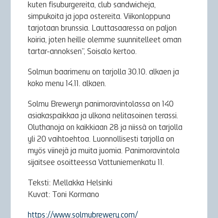
kuten fisuburgereita, club sandwicheja,
simpukoita ja jopa ostereita. Viikonloppuna
tarjotaan brunssia. Lauttasaaressa on paljon
koiria, joten heille olemme suunnitelleet oman
tartar-annoksen”, Soisalo kertoo.
Solmun baarimenu on tarjolla 30.10. alkaen ja
koko menu 14.11. alkaen.
Solmu Breweryn panimoravintolassa on 140
asiakaspaikkaa ja ulkona nelitasoinen terassi.
Oluthanoja on kaikkiaan 28 ja niissä on tarjolla
yli 20 vaihtoehtoa. Luonnollisesti tarjolla on
myös viinejä ja muita juomia. Panimoravintola
sijaitsee osoitteessa Vattuniemenkatu 11.
Teksti: Mellakka Helsinki
Kuvat: Toni Kormano
https://www.solmubrewery.com/