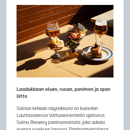
Laadukkaan oluen, ruoan, panimon ja span
liitto
Solmun kirkkain näyteikkuna on kuitenkin
Lauttasaaressa Vattuniementiellä sijaitseva
Solmu Brewery panimoravintola, joka aukaisi
ovensa syyskuun lopussa. Panimoravintolassa