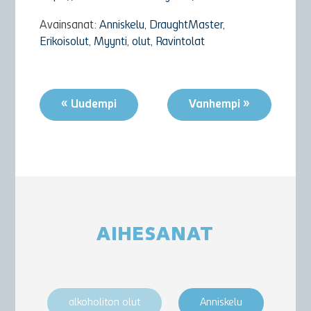
Avainsanat:
Anniskelu
,
DraughtMaster
,
Erikoisolut
,
Myynti
,
olut
,
Ravintolat
« Uudempi
Vanhempi »
AIHESANAT
alkoholiton olut
Anniskelu