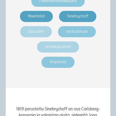
Päivittäistavarakauppa
Ravintolat
Sinebrychoff
Uutuudet
vastuullisuus
virvoitusjuomat
Ympäristö
1819 perustettu Sinebrychoff on osa Carlsberg-
konsernia ja valmistaa oluita, siidereitä, long