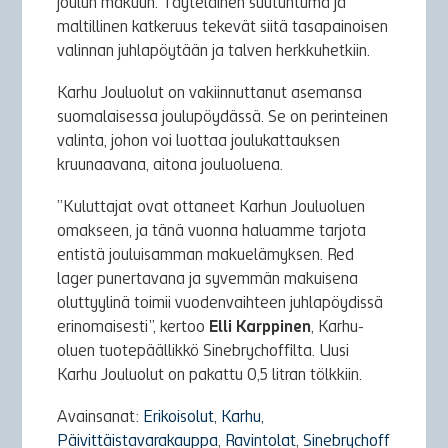
joulun makuun. Täyteläinen suutuntuma ja
maltillinen katkeruus tekevät siitä tasapainoisen
valinnan juhlapöytään ja talven herkkuhetkiin.
Karhu Jouluolut on vakiinnuttanut asemansa
suomalaisessa joulupöydässä. Se on perinteinen
valinta, johon voi luottaa joulukattauksen
kruunaavana, aitona jouluoluena.
”Kuluttajat ovat ottaneet Karhun Jouluoluen
omakseen, ja tänä vuonna haluamme tarjota
entistä jouluisamman makuelämyksen. Red
lager punertavana ja syvemmän makuisena
oluttyylinä toimii vuodenvaihteen juhlapöydissä
erinomaisesti”, kertoo
Elli Karppinen
, Karhu-
oluen tuotepäällikkö Sinebrychoffilta. Uusi
Karhu Jouluolut on pakattu 0,5 litran tölkkiin.
Avainsanat:
Erikoisolut
,
Karhu
,
Päivittäistavarakauppa
,
Ravintolat
,
Sinebrychoff