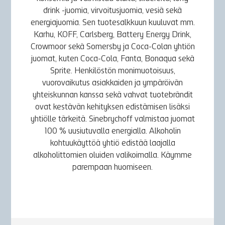
drink -juomia, virvoitusjuomia, vesiä sekä
energiajuomia. Sen tuotesalkkuun kuuluvat mm.
Karhu, KOFF, Carlsberg, Battery Energy Drink,
Crowmoor sekä Somersby ja Coca-Colan yhtiön
juomat, kuten Coca-Cola, Fanta, Bonaqua sekä
Sprite. Henkilöstön monimuotoisuus,
vuorovaikutus asiakkaiden ja ympäröivän
yhteiskunnan kanssa sekä vahvat tuotebrändit
ovat kestävän kehityksen edistämisen lisäksi
yhtiölle tärkeitä. Sinebrychoff valmistaa juomat
100 % uusiutuvalla energialla. Alkoholin
kohtuukäyttöä yhtiö edistää laajalla
alkoholittomien oluiden valikoimalla. Käymme
parempaan huomiseen.