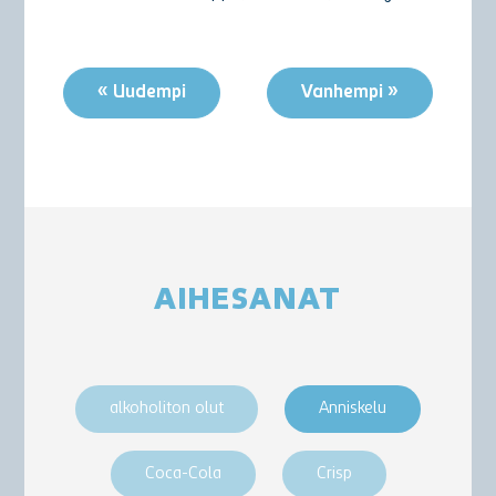
« Uudempi
Vanhempi »
AIHESANAT
alkoholiton olut
Anniskelu
Coca-Cola
Crisp