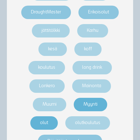
DraughtMaster
Erikoisolut
jättitölkki
Karhu
kesä
koff
koulutus
long drink
Lonkero
Mainonta
Muumi
Myynti
olut
olutkoulutus