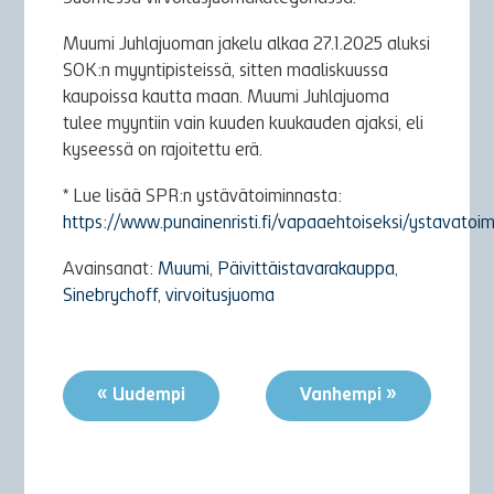
Muumi Juhlajuoman jakelu alkaa 27.1.2025 aluksi
SOK:n myyntipisteissä, sitten maaliskuussa
kaupoissa kautta maan. Muumi Juhlajuoma
tulee myyntiin vain kuuden kuukauden ajaksi, eli
kyseessä on rajoitettu erä.
* Lue lisää SPR:n ystävätoiminnasta:
https://www.punainenristi.fi/vapaaehtoiseksi/ystavatoim
Avainsanat:
Muumi
,
Päivittäistavarakauppa
,
Sinebrychoff
,
virvoitusjuoma
« Uudempi
Vanhempi »