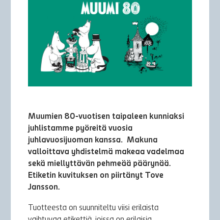
Muumien 80-vuotisen taipaleen kunniaksi
juhlistamme pyöreitä vuosia
juhlavuosijuoman kanssa. Makuna
valloittava yhdistelmä makeaa vadelmaa
sekä miellyttävän pehmeää päärynää.
Etiketin kuvituksen on piirtänyt Tove
Jansson.
Tuotteesta on suunniteltu viisi erilaista
vaihtuvaa etikettiä, joissa on erilaisia