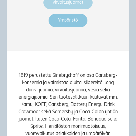
virvoitusjuomat
Ympäristö
1819 perustettu Sinebrychoff on osa Carlsberg-
konsernia ja valmistaa oluita, siidereitä, long
drink -juomia, virvoitusjuomia, vesiä sekä
energiajuomia. Sen tuotesalkkuun kuuluvat mm.
Karhu, KOFF, Carlsberg, Battery Energy Drink,
Crowmoor sekä Somersby ja Coca-Colan yhtiön
juomat, kuten Coca-Cola, Fanta, Bonaqua sekä
Sprite. Henkilöstön monimuotoisuus,
vuorovaikutus asiakkaiden ja ympäröivän