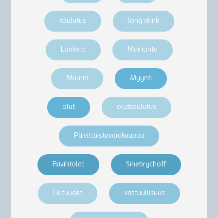
koulutus
long drink
Lonkero
Mainonta
Muumi
Myynti
olut
olutkoulutus
Päivittäistavarakauppa
Ravintolat
Sinebrychoff
Uutuudet
vastuullisuus