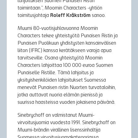
lahjoituksen Suomen Punaisen Ristin
toimintaan.”, Moomin Characters -yhtiön
toimitusjohtaja
Roleff Kråkström
sanoo.
Muumi 80-vuotisjuhlavuonna Moomin
Characters tekee yhteistyötä Punaisen Ristin ja
Punaisen Puolikuun yhdistysten kansainvälisen
liiton (IFRC) kanssa kerätäkseen varoja apua
tarvitseville. Osana yhteistyötä Moomin
Characters lahjoittaa 100 000 euroa Suomen
Punaiselle Ristille. Tämä lahjoitus ja
yksityishenkilöiden lahjoitukset Suomessa
menevät Punaisen ristin Nuorten turvataloihin,
jotka auttavat nuoria elämän pienissä ja
suurissa haasteissa vuoden jokaisena päivänä.
Sinebrychoff on valmistanut Muumi-
virvoitusjuomia vuodesta 1991. Sinebrychoff on
Muumi-brändin virallinen lisenssinhaltija
Suomessa virvoitusjuomakategoriassa.