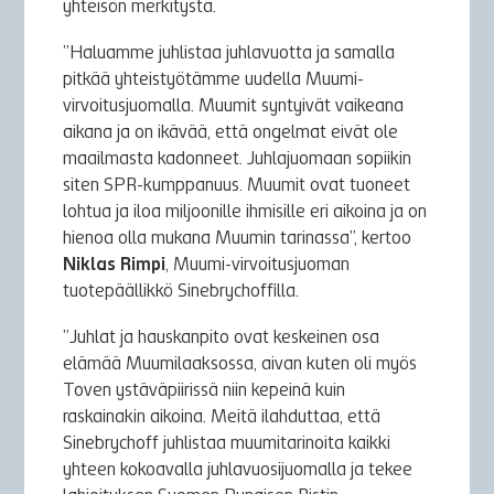
yhteisön merkitystä.
”Haluamme juhlistaa juhlavuotta ja samalla
pitkää yhteistyötämme uudella Muumi-
virvoitusjuomalla. Muumit syntyivät vaikeana
aikana ja on ikävää, että ongelmat eivät ole
maailmasta kadonneet. Juhlajuomaan sopiikin
siten SPR-kumppanuus. Muumit ovat tuoneet
lohtua ja iloa miljoonille ihmisille eri aikoina ja on
hienoa olla mukana Muumin tarinassa”, kertoo
Niklas Rimpi
, Muumi-virvoitusjuoman
tuotepäällikkö Sinebrychoffilla.
”Juhlat ja hauskanpito ovat keskeinen osa
elämää Muumilaaksossa, aivan kuten oli myös
Toven ystäväpiirissä niin kepeinä kuin
raskainakin aikoina. Meitä ilahduttaa, että
Sinebrychoff juhlistaa muumitarinoita kaikki
yhteen kokoavalla juhlavuosijuomalla ja tekee