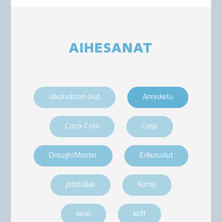
AIHESANAT
alkoholiton olut
Anniskelu
Coca-Cola
Crisp
DraughtMaster
Erikoisolut
jättitölkki
Karhu
kesä
koff