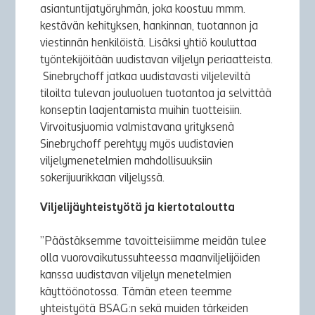
asiantuntijatyöryhmän, joka koostuu mmm.
kestävän kehityksen, hankinnan, tuotannon ja
viestinnän henkilöistä. Lisäksi yhtiö kouluttaa
työntekijöitään uudistavan viljelyn periaatteista.
Sinebrychoff jatkaa uudistavasti viljeleviltä
tiloilta tulevan jouluoluen tuotantoa ja selvittää
konseptin laajentamista muihin tuotteisiin.
Virvoitusjuomia valmistavana yrityksenä
Sinebrychoff perehtyy myös uudistavien
viljelymenetelmien mahdollisuuksiin
sokerijuurikkaan viljelyssä.
Viljelijäyhteistyötä ja kiertotaloutta
”Päästäksemme tavoitteisiimme meidän tulee
olla vuorovaikutussuhteessa maanviljelijöiden
kanssa uudistavan viljelyn menetelmien
käyttöönotossa. Tämän eteen teemme
yhteistyötä BSAG:n sekä muiden tärkeiden