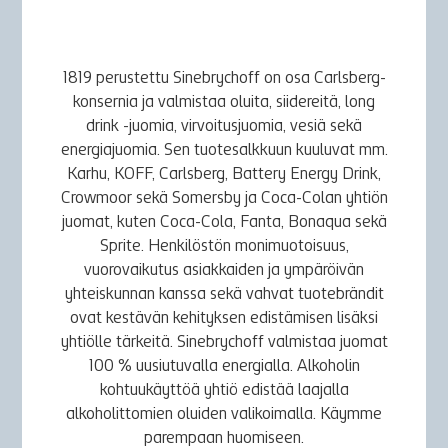
1819 perustettu Sinebrychoff on osa Carlsberg-
konsernia ja valmistaa oluita, siidereitä, long
drink -juomia, virvoitusjuomia, vesiä sekä
energiajuomia. Sen tuotesalkkuun kuuluvat mm.
Karhu, KOFF, Carlsberg, Battery Energy Drink,
Crowmoor sekä Somersby ja Coca-Colan yhtiön
juomat, kuten Coca-Cola, Fanta, Bonaqua sekä
Sprite. Henkilöstön monimuotoisuus,
vuorovaikutus asiakkaiden ja ympäröivän
yhteiskunnan kanssa sekä vahvat tuotebrändit
ovat kestävän kehityksen edistämisen lisäksi
yhtiölle tärkeitä. Sinebrychoff valmistaa juomat
100 % uusiutuvalla energialla. Alkoholin
kohtuukäyttöä yhtiö edistää laajalla
alkoholittomien oluiden valikoimalla. Käymme
parempaan huomiseen.