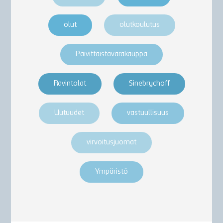
olut
olutkoulutus
Päivittäistavarakauppa
Ravintolat
Sinebrychoff
Uutuudet
vastuullisuus
virvoitusjuomat
Ympäristö