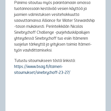
Panimo sitoutuu myös parantamaan omassa
tuotannossaan kestävää vesien käyttöä ja
juomien valmistuksen vesitehokkuutta
saavuttamansa Alliance for Water Stewardship
-tason mukaisesti. Perinteikkään Nicolas
Sinebrychoff Challenge -purjehduskilpailujen
yhteydessä Sinebrychoff tuo esiin Itämeren
suojelun tärkeyttä ja yrityksen toimia Itämeri-
työn vauhdittamiseksi.
Tutustu sitoumukseen tästä linkistä:
https://www.bsag.fi/itameri-
sitoumukset/sinebrychoff-23-27/