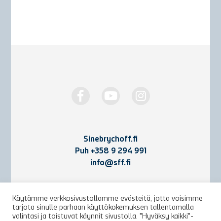
Sinebrychoff.fi
Puh
+358 9 294 991
info@sff.fi
Yhteystiedot
Käytämme verkkosivustollamme evästeitä, jotta voisimme
tarjota sinulle parhaan käyttökokemuksen tallentamalla
Käyttöehdot ja rekisteriseloste
valintasi ja toistuvat käynnit sivustolla. "Hyväksy kaikki"-