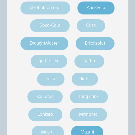
alkoholiton olut
Anniskelu
Coca-Cola
Crisp
DraughtMaster
Erikoisolut
jättitölkki
Karhu
kesä
koff
koulutus
long drink
Lonkero
Mainonta
Muumi
Myynti