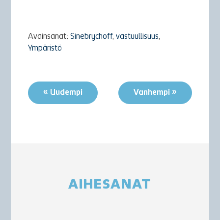
Avainsanat:
Sinebrychoff
,
vastuullisuus
,
Ympäristö
« Uudempi
Vanhempi »
AIHESANAT