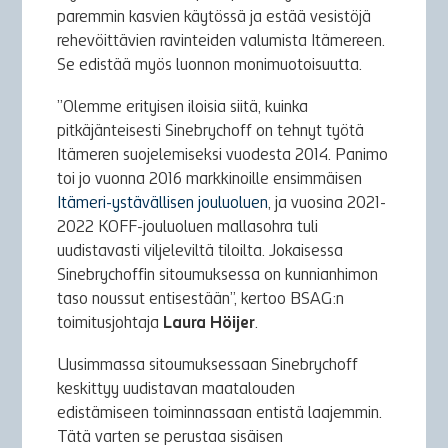
paremmin kasvien käytössä ja estää vesistöjä
rehevöittävien ravinteiden valumista Itämereen.
Se edistää myös luonnon monimuotoisuutta.
”Olemme erityisen iloisia siitä, kuinka
pitkäjänteisesti Sinebrychoff on tehnyt työtä
Itämeren suojelemiseksi vuodesta 2014. Panimo
toi jo vuonna 2016 markkinoille ensimmäisen
Itämeri-ystävällisen jouluoluen
, ja vuosina 2021-
2022 KOFF-jouluoluen mallasohra tuli
uudistavasti viljeleviltä tiloilta. Jokaisessa
Sinebrychoffin sitoumuksessa on kunnianhimon
taso noussut entisestään”, kertoo BSAG:n
toimitusjohtaja
Laura Höijer
.
Uusimmassa sitoumuksessaan Sinebrychoff
keskittyy uudistavan maatalouden
edistämiseen toiminnassaan entistä laajemmin.
Tätä varten se perustaa sisäisen