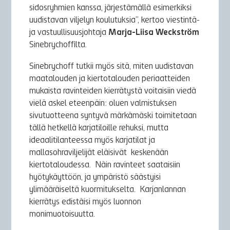
sidosryhmien kanssa, järjestämällä esimerkiksi
uudistavan viljelyn koulutuksia”, kertoo viestintä-
ja vastuullisuusjohtaja
Marja-Liisa Weckström
Sinebrychoffilta.
Sinebrychoff tutkii myös sitä, miten uudistavan
maatalouden ja kiertotalouden periaatteiden
mukaista ravinteiden kierrätystä voitaisiin viedä
vielä askel eteenpäin: oluen valmistuksen
sivutuotteena syntyvä märkämäski toimitetaan
tällä hetkellä karjatiloille rehuksi, mutta
ideaalitilanteessa myös karjatilat ja
mallasohraviljelijät eläisivät keskenään
kiertotaloudessa. Näin ravinteet saataisiin
hyötykäyttöön, ja ympäristö säästyisi
ylimääräiseltä kuormitukselta. Karjanlannan
kierrätys edistäisi myös luonnon
monimuotoisuutta.