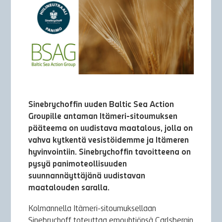
Sinebrychoffin uuden Baltic Sea Action
Groupille antaman Itämeri-sitoumuksen
pääteema on uudistava maatalous, jolla on
vahva kytkentä vesistöidemme ja Itämeren
hyvinvointiin. Sinebrychoffin tavoitteena on
pysyä panimoteollisuuden
suunnannäyttäjänä uudistavan
maatalouden saralla.
Kolmannella Itämeri-sitoumuksellaan
Sinebrychoff toteuttaa emoyhtiönsä Carlsbergin