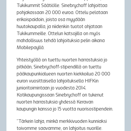
Tukikummit Säätiölle. Sinebrychoff lahjoittaa
pohjakassaan 20 000 euroa. Ottelu pelataan
erikoispaidoin, joista osa myydään
huutokaupalla, ja niidenkin tuotot ohjataan
Tukikummeille. Ottelun katsojilla on myös
mahdollisuus tehdä lahjoituksia pelin aikana
Mobilepayllä.
Yhteistyöllä on tuettu nuorten harrastuksia jo
pitkään, Sinebrychoff-stipendillä on tuettu
pääkaupunkialueen nuorten kiekkoilua 20 000
euron vuosittaisella lahjoituksella HIFKin
junioritoimintaan jo vuodesta 2014.
Kotikaupungissaan Sinebrychoff on tukenut
nuorten harrastuksia yhdessä Keravan
kaupungin kanssa jo 15 vuotta nuorisostipendein.
”Tärkein lahja, minkä merkkivuoden kunniaksi
toivomme saavamme, on lahjoitus nuorille.