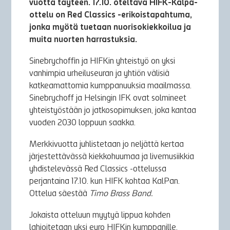
vuotta täyteen. 17.10. oteltava HIFK-Kalpa-
ottelu on Red Classics -erikoistapahtuma,
jonka myötä tuetaan nuorisokiekkoilua ja
muita nuorten harrastuksia.
Sinebrychoffin ja HIFKin yhteistyö on yksi
vanhimpia urheiluseuran ja yhtiön välisiä
katkeamattomia kumppanuuksia maailmassa.
Sinebrychoff ja Helsingin IFK ovat solmineet
yhteistyöstään jo jatkosopimuksen, joka kantaa
vuoden 2030 loppuun saakka.
Merkkivuotta juhlistetaan jo neljättä kertaa
järjestettävässä kiekkohuumaa ja livemusiikkia
yhdistelevässä Red Classics -ottelussa
perjantaina 17.10. kun HIFK kohtaa KalPan.
Ottelua säestää
Timo Brass Band.
Jokaista otteluun myytyä lippua kohden
lahjoitetaan yksi euro HIFKin kumppanille,