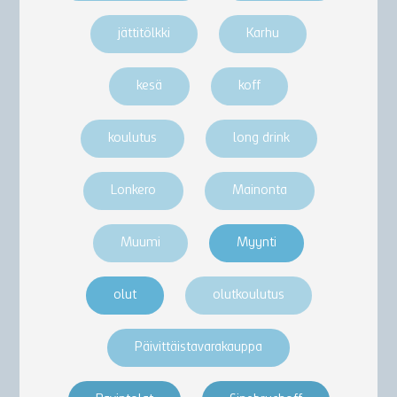
jättitölkki
Karhu
kesä
koff
koulutus
long drink
Lonkero
Mainonta
Muumi
Myynti
olut
olutkoulutus
Päivittäistavarakauppa