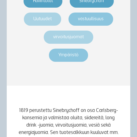
Ravintolat
Sinebrychoff
Uutuudet
vastuullisuus
virvoitusjuomat
Ympäristö
1819 perustettu Sinebrychoff on osa Carlsberg-
konsernia ja valmistaa oluita, siidereitä, long
drink -juomia, virvoitusjuomia, vesiä sekä
energiajuomia. Sen tuotesalkkuun kuuluvat mm.