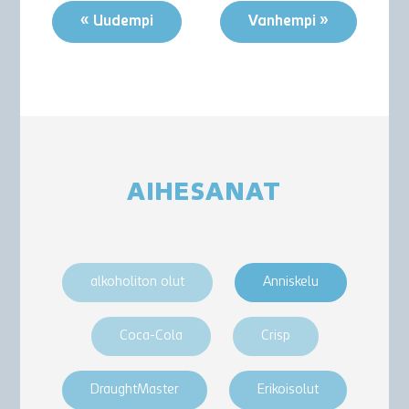
« Uudempi
Vanhempi »
AIHESANAT
alkoholiton olut
Anniskelu
Coca-Cola
Crisp
DraughtMaster
Erikoisolut