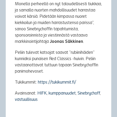
Monella perheellä on nyt taloudellisesti tiukkaa,
ja samalla nuorten mahdollisuudet harrastaa
voivat kärsiä. Pidetään kimpassa nuoret
kiekkoilun ja muiden harrastustensa parissa”,
sanoo Sinebrychoffin tapahtumista,
sponsoroinnista ja viestinnästä vastaava
markkinointijohtaja
Joonas Säkkinen
.
Peliin tulevat katsojat saavat ”rubiinihäiden”
kunniaksi punaisen Red Classics -huivin. Peliin
vastaanottavat tuttuun tapaan Sinebrychoffin
panimohevoset.
Tukikummit:
https://tukikummit.fi/
Avainsanat:
HIFK
,
kumppanuudet
,
Sinebrychoff
,
vastuullisuus