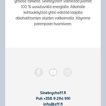
yhtiölle tärkeitä. Sinebrychoff valmistaa juomat
100 % uusiutuvalla energialla. Alkoholin
kohtuukäyttöä yhtiö edistää laajalla
alkoholittomien oluiden valikoimalla. Käymme
parempaan huomiseen.
Sinebrychoff.fi
Puh
+358 9 294 991
info@sff.fi