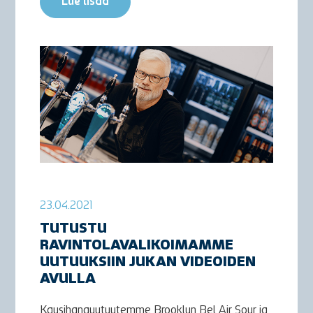
Lue lisää
23.04.2021
TUTUSTU
RAVINTOLAVALIKOIMAMME
UUTUUKSIIN JUKAN VIDEOIDEN
AVULLA
Kausihanauutuutemme Brooklyn Bel Air Sour ja