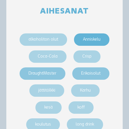
AIHESANAT
alkoholiton olut
Anniskelu
Coca-Cola
Crisp
DraughtMaster
Erikoisolut
jättitölkki
Karhu
kesä
koff
koulutus
long drink