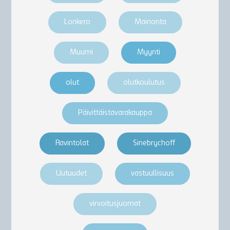
Lonkero
Mainonta
Muumi
Myynti
olut
olutkoulutus
Päivittäistavarakauppa
Ravintolat
Sinebrychoff
Uutuudet
vastuullisuus
virvoitusjuomat