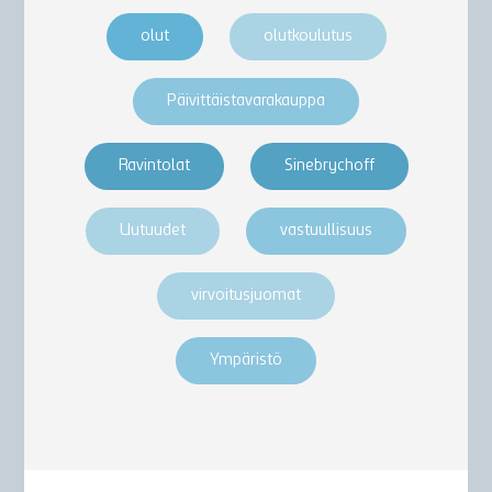
olut
olutkoulutus
Päivittäistavarakauppa
Ravintolat
Sinebrychoff
Uutuudet
vastuullisuus
virvoitusjuomat
Ympäristö