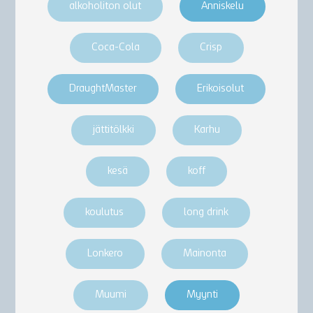
alkoholiton olut
Anniskelu
Coca-Cola
Crisp
DraughtMaster
Erikoisolut
jättitölkki
Karhu
kesä
koff
koulutus
long drink
Lonkero
Mainonta
Muumi
Myynti