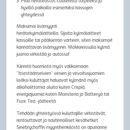
Pidä heräteostos-coolereita tarpeeksi ja
hyvillä paikoilla esimerkiksi kassojen
yhteydessä
Maksimoi lisämyynti
herätekylmälaitteilla. Sijoita kylmälaitteet
kassoille tai pääkierron varteen, siten maksimoit
kannattavan lisämyynnin. Mökkireissulla kylmä
juoma virkistää jo autossa!
Kiinnitä huomiota myös valikoimaan:
”Itsestäänselvien” vesien ja virvoitusjuomien
lisäksi kuluttajat haluavat kylmänä myös
alkoholittomia oluita kuten Crispiä,
energiajuomia kuten Monsteria ja Batteryä tai
Fuze Tea -jääteetä.
Tehdään yhteistyössä kuluttajille virkistävät,
rentouttavat ja nautinnolliset kesähetket.
Sinebrychoffin myyntihenkilöstö on apunanne