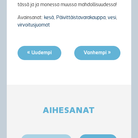
tässä ja ja monessa muussa mahdollisuudessa!
Avainsanat:
kesä
,
Päivittäistavarakauppa
,
vesi
,
virvoitusjuomat
« Uudempi
Vanhempi »
AIHESANAT