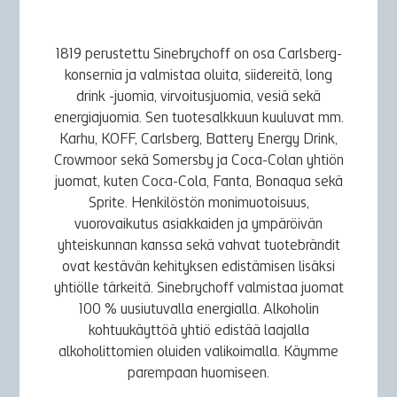
1819 perustettu Sinebrychoff on osa Carlsberg-
konsernia ja valmistaa oluita, siidereitä, long
drink -juomia, virvoitusjuomia, vesiä sekä
energiajuomia. Sen tuotesalkkuun kuuluvat mm.
Karhu, KOFF, Carlsberg, Battery Energy Drink,
Crowmoor sekä Somersby ja Coca-Colan yhtiön
juomat, kuten Coca-Cola, Fanta, Bonaqua sekä
Sprite. Henkilöstön monimuotoisuus,
vuorovaikutus asiakkaiden ja ympäröivän
yhteiskunnan kanssa sekä vahvat tuotebrändit
ovat kestävän kehityksen edistämisen lisäksi
yhtiölle tärkeitä. Sinebrychoff valmistaa juomat
100 % uusiutuvalla energialla. Alkoholin
kohtuukäyttöä yhtiö edistää laajalla
alkoholittomien oluiden valikoimalla. Käymme
parempaan huomiseen.