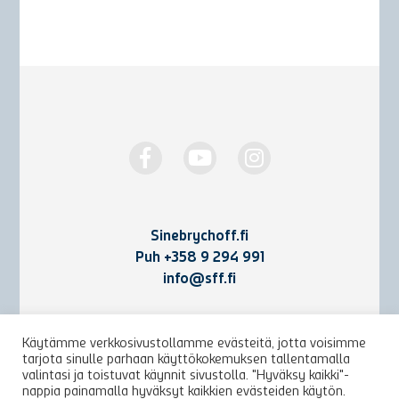
Sinebrychoff.fi
Puh
+358 9 294 991
info@sff.fi
Yhteystiedot
Käytämme verkkosivustollamme evästeitä, jotta voisimme
tarjota sinulle parhaan käyttökokemuksen tallentamalla
Käyttöehdot ja rekisteriseloste
valintasi ja toistuvat käynnit sivustolla. "Hyväksy kaikki"-
nappia painamalla hyväksyt kaikkien evästeiden käytön.