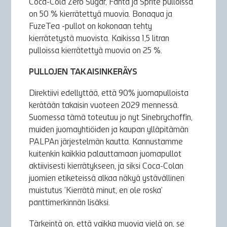
Coca-Cola Zero Sugar, Fanta ja Sprite pulloissa
on 50 % kierrätettyä muovia. Bonaqua ja
FuzeTea -pullot on kokonaan tehty
kierrätetystä muovista. Kaikissa 1,5 litran
pulloissa kierrätettyä muovia on 25 %.
PULLOJEN TAKAISINKERÄYS
Direktiivi edellyttää, että 90% juomapulloista
kerätään takaisin vuoteen 2029 mennessä.
Suomessa tämä toteutuu jo nyt Sinebrychoffin,
muiden juomayhtiöiden ja kaupan ylläpitämän
PALPAn järjestelmän kautta. Kannustamme
kuitenkin kaikkia palauttamaan juomapullot
aktiivisesti kierrätykseen, ja siksi Coca-Colan
juomien etiketeissä alkaa näkyä ystävällinen
muistutus ’Kierrätä minut, en ole roska’
panttimerkinnän lisäksi.
Tärkeintä on, että vaikka muovia vielä on, se