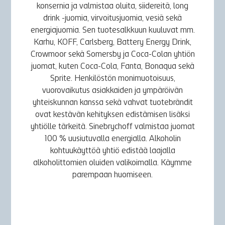
konsernia ja valmistaa oluita, siidereitä, long
drink -juomia, virvoitusjuomia, vesiä sekä
energiajuomia. Sen tuotesalkkuun kuuluvat mm.
Karhu, KOFF, Carlsberg, Battery Energy Drink,
Crowmoor sekä Somersby ja Coca-Colan yhtiön
juomat, kuten Coca-Cola, Fanta, Bonaqua sekä
Sprite. Henkilöstön monimuotoisuus,
vuorovaikutus asiakkaiden ja ympäröivän
yhteiskunnan kanssa sekä vahvat tuotebrändit
ovat kestävän kehityksen edistämisen lisäksi
yhtiölle tärkeitä. Sinebrychoff valmistaa juomat
100 % uusiutuvalla energialla. Alkoholin
kohtuukäyttöä yhtiö edistää laajalla
alkoholittomien oluiden valikoimalla. Käymme
parempaan huomiseen.