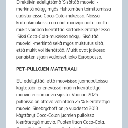
Direktiivin edellyttämä ’Sisältää muovia’ -
merkintä näkyy myös Huhtamäen toimittamissa
uudistuneissa Coca-Cola-mukeissa. Näissä
kartonkimukeissa on ohut muovipinnoite, mutta
mukit voidaan kierrättää kartonkikierrätyksessä.
Siksi Coca-Cola-mukeissa näkyy ’Sisältää
muovia’ -merkintä sekä myös muistutus siitä,
että mukit voi kierrättää. Mukit ovat jatkossa
punaisten sijaan valkoiset koko Euroopassa.
PET-PULLOJEN MATERIAALI
EU edellyttää, että muovisissa juomapulloissa
käytetään enenevässä määrin kierrätettyä
muovia ensiömuovin sijasta. Vuonna 2025
pulloissa on oltava vähintään 25 % kierrätettyä
muovia. Sinebrychoff on jo vuodesta 2013
käyttänyt Coca-Colan juomien pulloissa
kierrätettyä muovia. Puolen litran Coca-Cola,