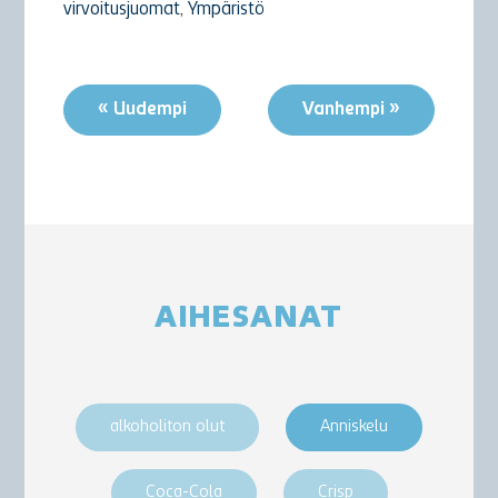
virvoitusjuomat
,
Ympäristö
« Uudempi
Vanhempi »
AIHESANAT
alkoholiton olut
Anniskelu
Coca-Cola
Crisp