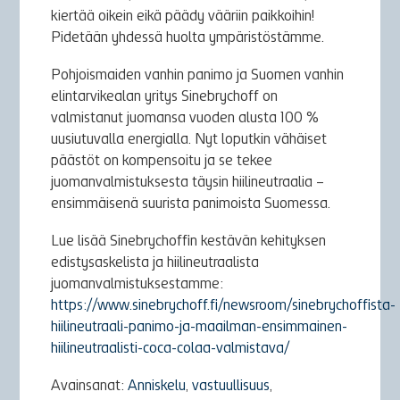
kiertää oikein eikä päädy vääriin paikkoihin!
Pidetään yhdessä huolta ympäristöstämme.
Pohjoismaiden vanhin panimo ja Suomen vanhin
elintarvikealan yritys Sinebrychoff on
valmistanut juomansa vuoden alusta 100 %
uusiutuvalla energialla. Nyt loputkin vähäiset
päästöt on kompensoitu ja se tekee
juomanvalmistuksesta täysin hiilineutraalia –
ensimmäisenä suurista panimoista Suomessa.
Lue lisää Sinebrychoffin kestävän kehityksen
edistysaskelista ja hiilineutraalista
juomanvalmistuksestamme:
https://www.sinebrychoff.fi/newsroom/sinebrychoffista-
hiilineutraali-panimo-ja-maailman-ensimmainen-
hiilineutraalisti-coca-colaa-valmistava/
Avainsanat:
Anniskelu
,
vastuullisuus
,