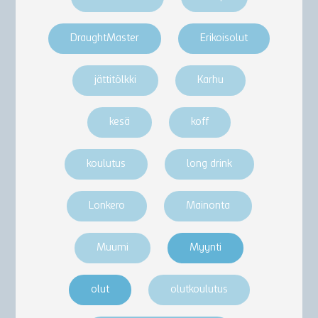
DraughtMaster
Erikoisolut
jättitölkki
Karhu
kesä
koff
koulutus
long drink
Lonkero
Mainonta
Muumi
Myynti
olut
olutkoulutus