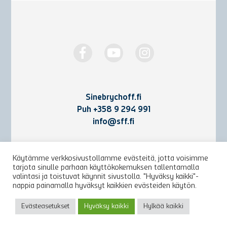
Sinebrychoff.fi
Puh
+358 9 294 991
info@sff.fi
Yhteystiedot
Käytämme verkkosivustollamme evästeitä, jotta voisimme
tarjota sinulle parhaan käyttökokemuksen tallentamalla
Käyttöehdot ja rekisteriseloste
valintasi ja toistuvat käynnit sivustolla. "Hyväksy kaikki"-
nappia painamalla hyväksyt kaikkien evästeiden käytön.
Arkisto
Evästeasetukset
Hyväksy kaikki
Hylkää kaikki