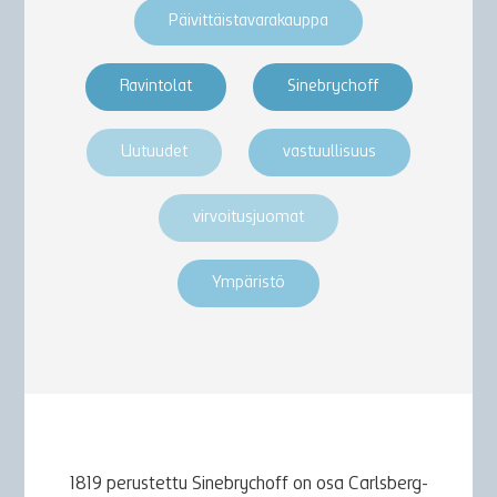
Päivittäistavarakauppa
Ravintolat
Sinebrychoff
Uutuudet
vastuullisuus
virvoitusjuomat
Ympäristö
1819 perustettu Sinebrychoff on osa Carlsberg-