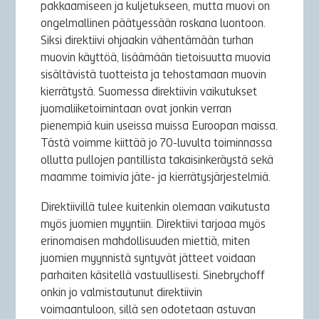
pakkaamiseen ja kuljetukseen, mutta muovi on
ongelmallinen päätyessään roskana luontoon.
Siksi direktiivi ohjaakin vähentämään turhan
muovin käyttöä, lisäämään tietoisuutta muovia
sisältävistä tuotteista ja tehostamaan muovin
kierrätystä. Suomessa direktiivin vaikutukset
juomaliiketoimintaan ovat jonkin verran
pienempiä kuin useissa muissa Euroopan maissa.
Tästä voimme kiittää jo 70-luvulta toiminnassa
ollutta pullojen pantillista takaisinkeräystä sekä
maamme toimivia jäte- ja kierrätysjärjestelmiä.
Direktiivillä tulee kuitenkin olemaan vaikutusta
myös juomien myyntiin. Direktiivi tarjoaa myös
erinomaisen mahdollisuuden miettiä, miten
juomien myynnistä syntyvät jätteet voidaan
parhaiten käsitellä vastuullisesti. Sinebrychoff
onkin jo valmistautunut direktiivin
voimaantuloon, sillä sen odotetaan astuvan