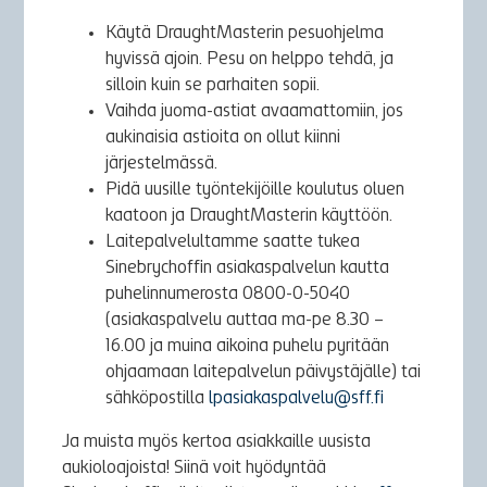
Käytä DraughtMasterin pesuohjelma
hyvissä ajoin. Pesu on helppo tehdä, ja
silloin kuin se parhaiten sopii.
Vaihda juoma-astiat avaamattomiin, jos
aukinaisia astioita on ollut kiinni
järjestelmässä.
Pidä uusille työntekijöille koulutus oluen
kaatoon ja DraughtMasterin käyttöön.
Laitepalvelultamme saatte tukea
Sinebrychoffin asiakaspalvelun kautta
puhelinnumerosta 0800-0-5040
(asiakaspalvelu auttaa ma-pe 8.30 –
16.00 ja muina aikoina puhelu pyritään
ohjaamaan laitepalvelun päivystäjälle) tai
sähköpostilla
lpasiakaspalvelu@sff.fi
Ja muista myös kertoa asiakkaille uusista
aukioloajoista! Siinä voit hyödyntää