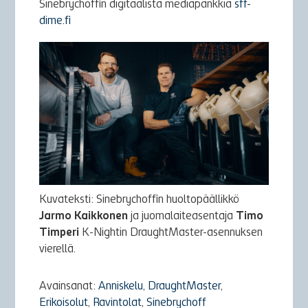
Sinebrychoffin digitaalista mediapankkia
sff-
dime.fi
Kuvateksti: Sinebrychoffin huoltopäällikkö
Jarmo Kaikkonen
ja juomalaiteasentaja
Timo
Timperi
K-Nightin DraughtMaster-asennuksen
vierellä.
Avainsanat:
Anniskelu
,
DraughtMaster
,
Erikoisolut
,
Ravintolat
,
Sinebrychoff