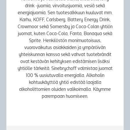
drink -juomia, virvoitusjuomia, vesiä sekä
energiajuomia. Sen tuotesalkkuun kuuluvat mm.
Karhu, KOFF, Carlsberg, Battery Energy Drink,
Crowmoor sekä Somersby ja Coca-Colan yhtiön
juomat, kuten Coca-Cola, Fanta, Bonaqua sekä
Sprite. Henkilöstön monimuotoisuus,
vuorovaikutus asiakkaiden ja ympäröivän
yhteiskunnan kanssa sekä vahvat tuotebrändit
ovat kestävän kehityksen edistämisen lisäksi
yhtiölle tärkeitä. Sinebrychoff valmistaa juomat
100 % uusiutuvalla energialla. Alkoholin
kohtuukäyttöä yhtiö edistää laajalla
alkoholittomien oluiden valikoimalla. Käymme
parempaan huomiseen.