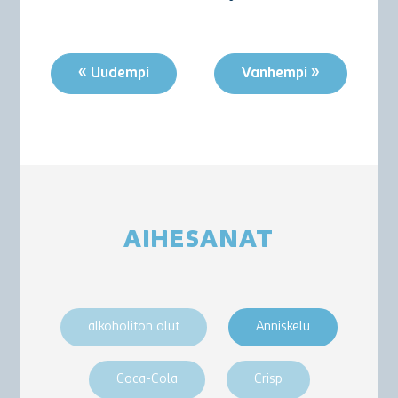
« Uudempi
Vanhempi »
AIHESANAT
alkoholiton olut
Anniskelu
Coca-Cola
Crisp