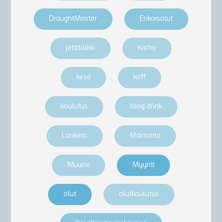
DraughtMaster
Erikoisolut
jättitölkki
Karhu
kesä
koff
koulutus
long drink
Lonkero
Mainonta
Muumi
Myynti
olut
olutkoulutus