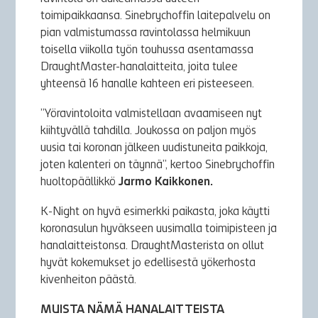
toimipaikkaansa. Sinebrychoffin laitepalvelu on
pian valmistumassa ravintolassa helmikuun
toisella viikolla työn touhussa asentamassa
DraughtMaster-hanalaitteita, joita tulee
yhteensä 16 hanalle kahteen eri pisteeseen.
”Yöravintoloita valmistellaan avaamiseen nyt
kiihtyvällä tahdilla. Joukossa on paljon myös
uusia tai koronan jälkeen uudistuneita paikkoja,
joten kalenteri on täynnä”, kertoo Sinebrychoffin
huoltopäällikkö
Jarmo Kaikkonen.
K-Night on hyvä esimerkki paikasta, joka käytti
koronasulun hyväkseen uusimalla toimipisteen ja
hanalaitteistonsa. DraughtMasterista on ollut
hyvät kokemukset jo edellisestä yökerhosta
kivenheiton päästä.
MUISTA NÄMÄ HANALAITTEISTA