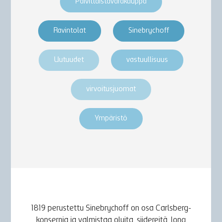
Päivittäistavarakauppa
Ravintolat
Sinebrychoff
Uutuudet
vastuullisuus
virvoitusjuomat
Ympäristö
1819 perustettu Sinebrychoff on osa Carlsberg-
konsernia ja valmistaa oluita, siidereitä, long