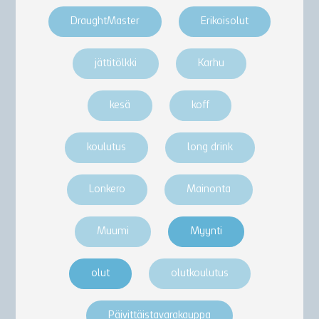
DraughtMaster
Erikoisolut
jättitölkki
Karhu
kesä
koff
koulutus
long drink
Lonkero
Mainonta
Muumi
Myynti
olut
olutkoulutus
Päivittäistavarakauppa