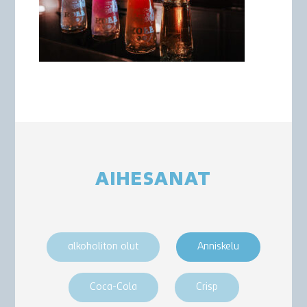
AIHESANAT
alkoholiton olut
Anniskelu
Coca-Cola
Crisp