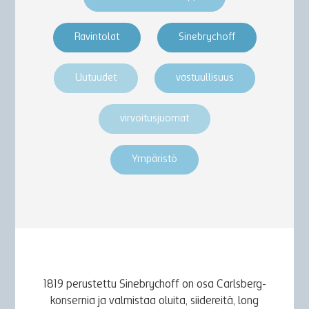
Ravintolat
Sinebrychoff
Uutuudet
vastuullisuus
virvoitusjuomat
Ympäristö
1819 perustettu Sinebrychoff on osa Carlsberg-
konsernia ja valmistaa oluita, siidereitä, long