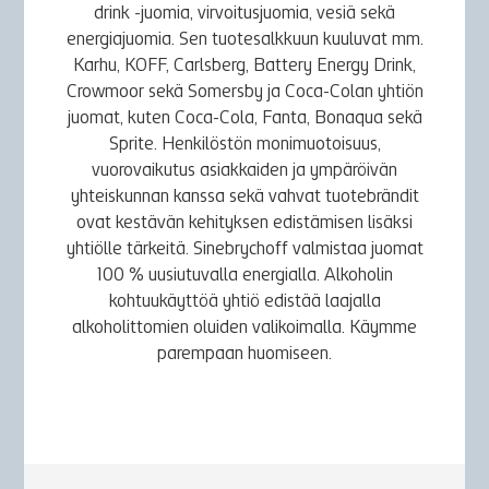
drink -juomia, virvoitusjuomia, vesiä sekä
energiajuomia. Sen tuotesalkkuun kuuluvat mm.
Karhu, KOFF, Carlsberg, Battery Energy Drink,
Crowmoor sekä Somersby ja Coca-Colan yhtiön
juomat, kuten Coca-Cola, Fanta, Bonaqua sekä
Sprite. Henkilöstön monimuotoisuus,
vuorovaikutus asiakkaiden ja ympäröivän
yhteiskunnan kanssa sekä vahvat tuotebrändit
ovat kestävän kehityksen edistämisen lisäksi
yhtiölle tärkeitä. Sinebrychoff valmistaa juomat
100 % uusiutuvalla energialla. Alkoholin
kohtuukäyttöä yhtiö edistää laajalla
alkoholittomien oluiden valikoimalla. Käymme
parempaan huomiseen.