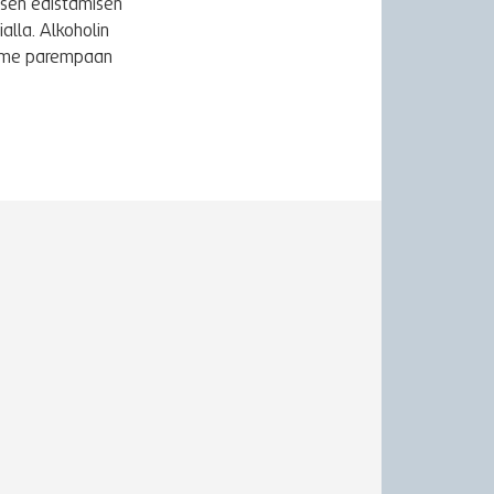
ksen edistämisen
alla. Alkoholin
äymme parempaan