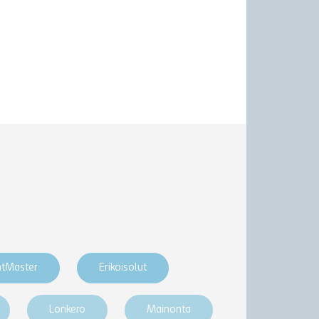
htMaster
Erikoisolut
Lonkero
Mainonta