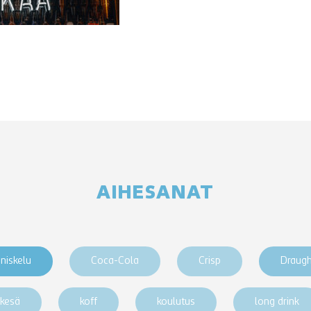
AIHESANAT
niskelu
Coca-Cola
Crisp
Draug
kesä
koff
koulutus
long drink