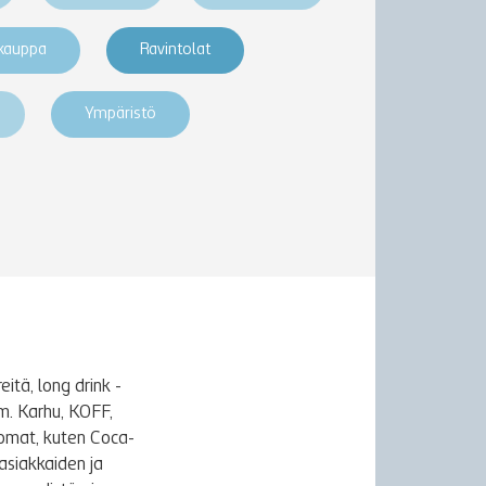
akauppa
Ravintolat
Ympäristö
itä, long drink -
m. Karhu, KOFF,
uomat, kuten Coca-
asiakkaiden ja