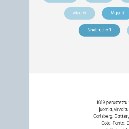
Muumi
Myynti
Sinebrychoff
1819 perustettu 
juomia, virvoi
Carlsberg, Batter
Cola, Fanta, 