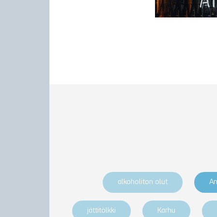
alkoholiton olut
An
jättitölkki
Karhu