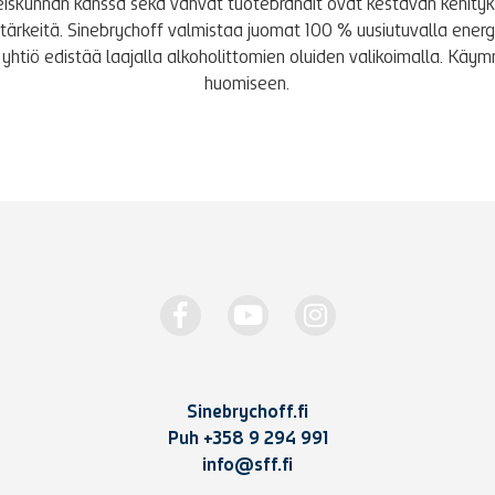
iskunnan kanssa sekä vahvat tuotebrändit ovat kestävän kehity
le tärkeitä. Sinebrychoff valmistaa juomat 100 % uusiutuvalla energi
yhtiö edistää laajalla alkoholittomien oluiden valikoimalla. K
huomiseen.
Sinebrychoff.fi
Puh
+358 9 294 991
info@sff.fi