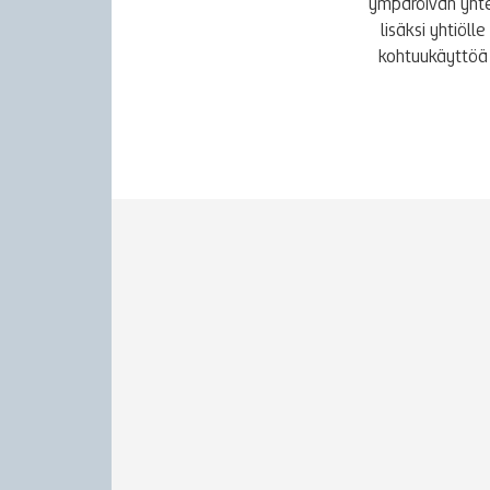
ympäröivän yhte
lisäksi yhtiöl
kohtuukäyttöä 