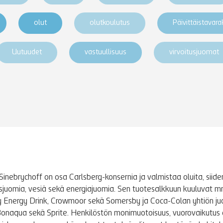
olut
olutkoulutus
Päivittäistavar
Uutuudet
vastuullisuus
virvoitusjuomat
Sinebrychoff on osa Carlsberg-konsernia ja valmistaa oluita, siidere
tusjuomia, vesiä sekä energiajuomia. Sen tuotesalkkuun kuuluvat m
y Energy Drink, Crowmoor sekä Somersby ja Coca-Colan yhtiön j
Bonaqua sekä Sprite. Henkilöstön monimuotoisuus, vuorovaikutus 