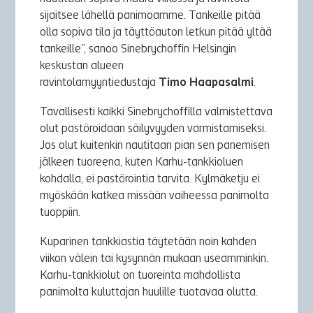
sijaitsee lähellä panimoamme. Tankeille pitää
olla sopiva tila ja täyttöauton letkun pitää yltää
tankeille”, sanoo Sinebrychoffin Helsingin
keskustan alueen
ravintolamyyntiedustaja
Timo Haapasalmi
.
Tavallisesti kaikki Sinebrychoffilla valmistettava
olut pastöroidaan säilyvyyden varmistamiseksi.
Jos olut kuitenkin nautitaan pian sen panemisen
jälkeen tuoreena, kuten Karhu-tankkioluen
kohdalla, ei pastörointia tarvita. Kylmäketju ei
myöskään katkea missään vaiheessa panimolta
tuoppiin.
Kuparinen tankkiastia täytetään noin kahden
viikon välein tai kysynnän mukaan useamminkin.
Karhu-tankkiolut on tuoreinta mahdollista
panimolta kuluttajan huulille tuotavaa olutta.