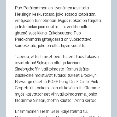
Pub Peräkammari on itsenäinen ravintola
Helsingin keskustassa, joka satsaa kotoisaan,
viihtyisään tunnelmaan. Myös ruokaa on tarjolla
ja lista onkin juuri uusittu – hirvenlihapullat
yhtenä suosikkina. Erikoisuutena Pub
Peräkammarin yhteydessä on vuokrattava
karaoke-tila, joka on ollut hyvin suosittu.
”Upeaa, että ihmiset ovat tulleet taas takaisin
ravintolaan! Syksy on ollut jo kiireinen.
Sinebrychoffin valikoimasta Karhun lisäksi
asiakkaille maistuvat tutuiksi tulleet Brooklyn
Breweryn oluet ja KOFF Long Drink Gin & Pink
Grapefruit -lonkero, joka oli kesän hitti. Olemme
myös kasvattaneet viinivalikoimaamme, jonka
tilaamme Sinebrychoffin kautta”, Anna kertoo.
Ensimmäinen Fresh Beer -järjestelmä tuli