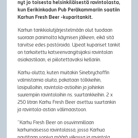
nyt jo toisesta helsinkiläisestä ravintolasta,
kun Eerikinkadun Pub Peräkammariin saatiin
Karhun Fresh Beer -kuparitankit.
Karhun tankkiolutjärjestelmään olut tuodaan
suoraan panimolta käymisen jälkeen, eikä sitä
tarvitse edes pastöroida. Upeat kupariset tankit
on tarkoitettu katseenvangitsijaksi ravintolan
asiakastilaan, ei piilotettavaksi kellariin.
Karhu-olutta, kuten muitakin Sinebrychoffin
valmistamia oluita, pakataan tölkkeihin,
lasipulloihin, ravintola-astioihin ja joihinkin
suurempiin ravintoloihin ns. suurtankkeihin. 2 x
250 litran Karhu Fresh Beer asettuu suurtankin
ja ravintola-astian välimaastoon.
”Karhu Fresh Beer on osuvimmillaan
karhumaisessa ravintolassa, jossa Karhua
nautitaan sopiva määrä viikossa ja ravintola