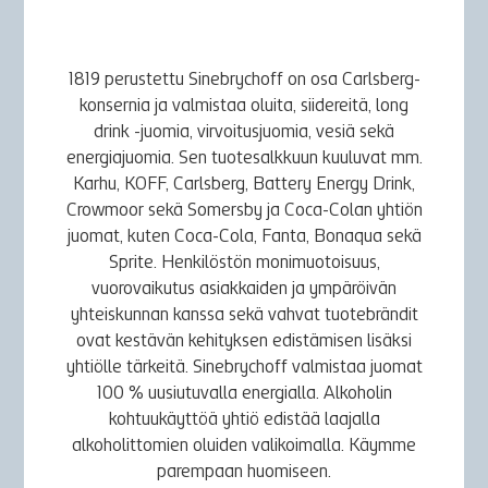
1819 perustettu Sinebrychoff on osa Carlsberg-
konsernia ja valmistaa oluita, siidereitä, long
drink -juomia, virvoitusjuomia, vesiä sekä
energiajuomia. Sen tuotesalkkuun kuuluvat mm.
Karhu, KOFF, Carlsberg, Battery Energy Drink,
Crowmoor sekä Somersby ja Coca-Colan yhtiön
juomat, kuten Coca-Cola, Fanta, Bonaqua sekä
Sprite. Henkilöstön monimuotoisuus,
vuorovaikutus asiakkaiden ja ympäröivän
yhteiskunnan kanssa sekä vahvat tuotebrändit
ovat kestävän kehityksen edistämisen lisäksi
yhtiölle tärkeitä. Sinebrychoff valmistaa juomat
100 % uusiutuvalla energialla. Alkoholin
kohtuukäyttöä yhtiö edistää laajalla
alkoholittomien oluiden valikoimalla. Käymme
parempaan huomiseen.