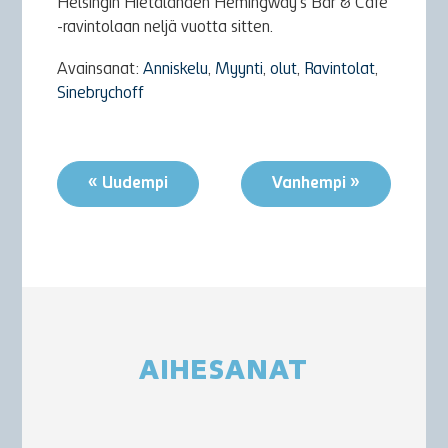
Helsingin Hietalahden Hemingway’s Bar & Café
-ravintolaan neljä vuotta sitten.
Avainsanat:
Anniskelu
,
Myynti
,
olut
,
Ravintolat
,
Sinebrychoff
« Uudempi
Vanhempi »
AIHESANAT