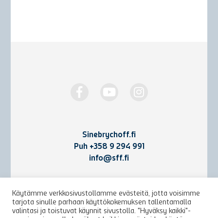
Sinebrychoff.fi
Puh
+358 9 294 991
info@sff.fi
Yhteystiedot
Käytämme verkkosivustollamme evästeitä, jotta voisimme
tarjota sinulle parhaan käyttökokemuksen tallentamalla
Käyttöehdot ja rekisteriseloste
valintasi ja toistuvat käynnit sivustolla. "Hyväksy kaikki"-