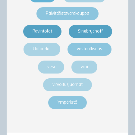
Päivittäistavarakauppa
Ravintolat
Sinebrychoff
Uutuudet
vastuullisuus
vesi
viini
virvoitusjuomat
Ympäristö