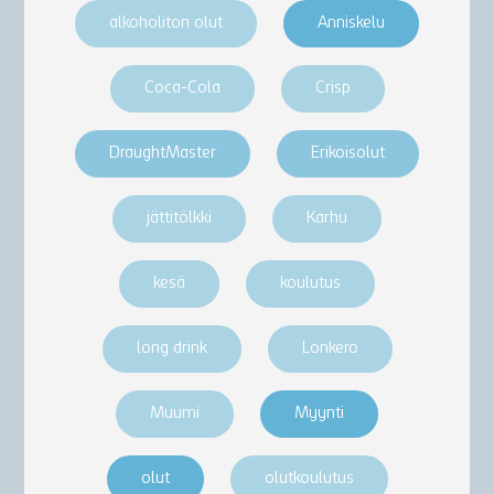
alkoholiton olut
Anniskelu
Coca-Cola
Crisp
DraughtMaster
Erikoisolut
jättitölkki
Karhu
kesä
koulutus
long drink
Lonkero
Muumi
Myynti
olut
olutkoulutus