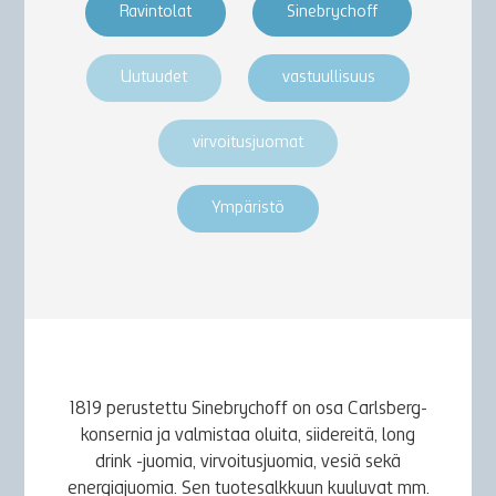
Ravintolat
Sinebrychoff
Uutuudet
vastuullisuus
virvoitusjuomat
Ympäristö
1819 perustettu Sinebrychoff on osa Carlsberg-
konsernia ja valmistaa oluita, siidereitä, long
drink -juomia, virvoitusjuomia, vesiä sekä
energiajuomia. Sen tuotesalkkuun kuuluvat mm.