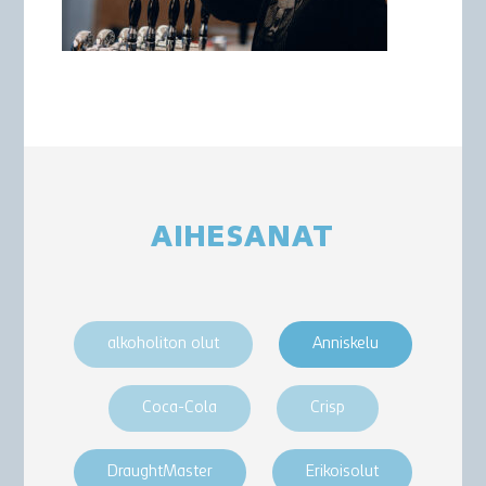
AIHESANAT
alkoholiton olut
Anniskelu
Coca-Cola
Crisp
DraughtMaster
Erikoisolut