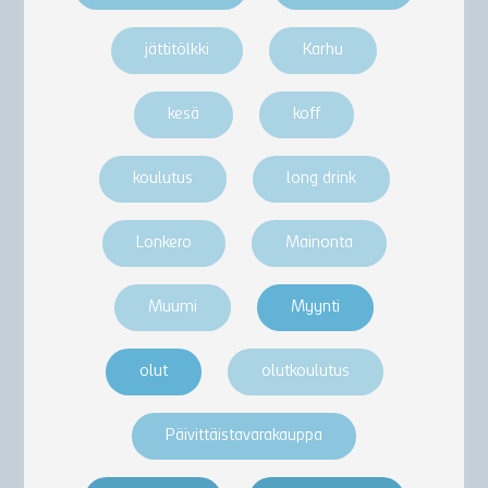
jättitölkki
Karhu
kesä
koff
koulutus
long drink
Lonkero
Mainonta
Muumi
Myynti
olut
olutkoulutus
Päivittäistavarakauppa