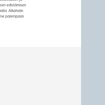
ksen edistämisen
alla. Alkoholin
äymme parempaan