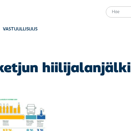
VASTUULLISUUS
etjun hiilijalanjälki