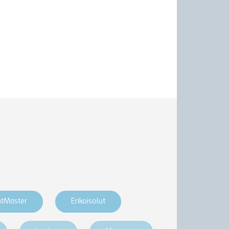
htMaster
Erikoisolut