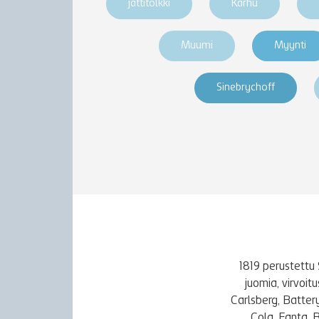
jättitölkki
Karhu
Muumi
Myynti
Sinebrychoff
1819 perustettu 
juomia, virvoi
Carlsberg, Batter
Cola, Fanta, 