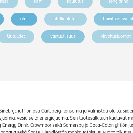
kesä
koff
koulutus
long drink
olut
olutkoulutus
Päivittäistavar
Uutuudet
vastuullisuus
virvoitusjuomat
Sinebrychoff on osa Carlsberg-konsernia ja valmistaa oluita, siidere
tusjuomia, vesiä sekä energiajuomia. Sen tuotesalkkuun kuuluvat m
y Energy Drink, Crowmoor sekä Somersby ja Coca-Colan yhtiön j
Bonaqua sekä Sprite. Henkilöstön monimuotoisuus, vuorovaikutus 