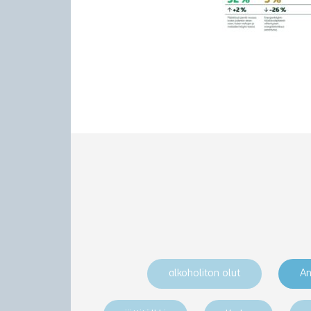
alkoholiton olut
An