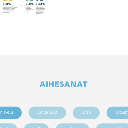
AIHESANAT
niskelu
Coca-Cola
Crisp
Draug