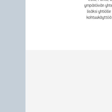
ympäröivän yhte
lisäksi yhtiöl
kohtuukäyttöä 