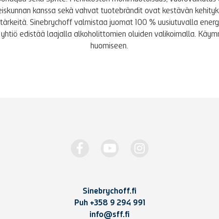
iskunnan kanssa sekä vahvat tuotebrändit ovat kestävän kehity
le tärkeitä. Sinebrychoff valmistaa juomat 100 % uusiutuvalla energi
yhtiö edistää laajalla alkoholittomien oluiden valikoimalla. K
huomiseen.
Sinebrychoff.fi
Puh
+358 9 294 991
info@sff.fi