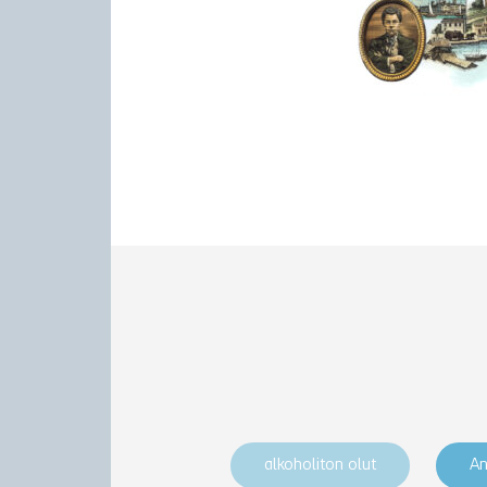
alkoholiton olut
An