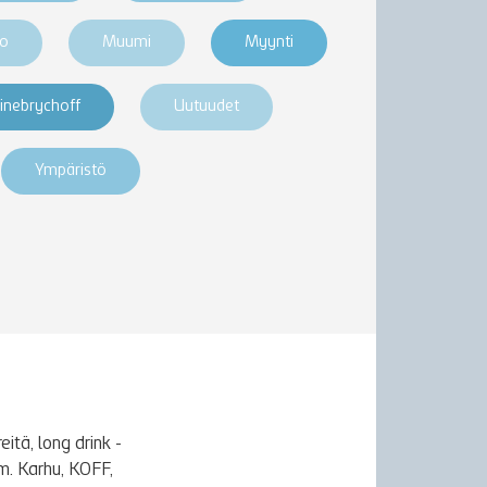
ro
Muumi
Myynti
inebrychoff
Uutuudet
Ympäristö
itä, long drink -
m. Karhu, KOFF,