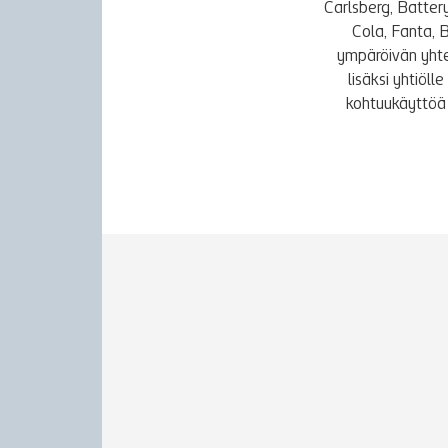
Carlsberg, Batter
Cola, Fanta, 
ympäröivän yhte
lisäksi yhtiöl
kohtuukäyttöä 