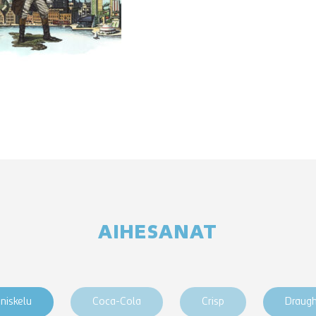
AIHESANAT
niskelu
Coca-Cola
Crisp
Draug