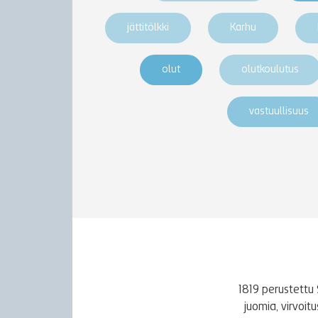
jättitölkki
Karhu
olut
olutkoulutus
vastuullisuus
1819 perustettu 
juomia, virvoi