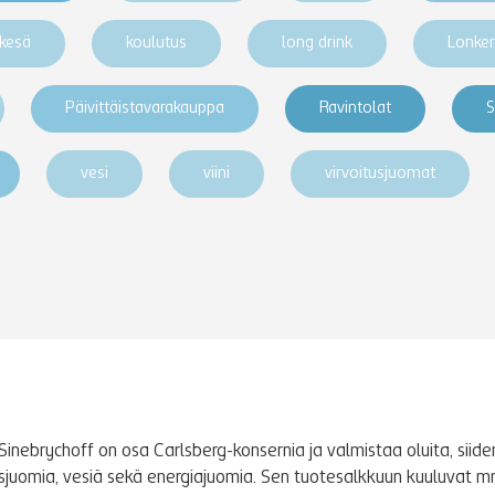
kesä
koulutus
long drink
Lonke
Päivittäistavarakauppa
Ravintolat
S
vesi
viini
virvoitusjuomat
Sinebrychoff on osa Carlsberg-konsernia ja valmistaa oluita, siidere
tusjuomia, vesiä sekä energiajuomia. Sen tuotesalkkuun kuuluvat m