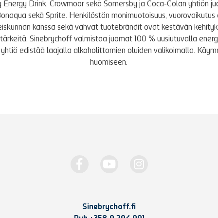
y Energy Drink, Crowmoor sekä Somersby ja Coca-Colan yhtiön j
Bonaqua sekä Sprite. Henkilöstön monimuotoisuus, vuorovaikutus 
iskunnan kanssa sekä vahvat tuotebrändit ovat kestävän kehity
le tärkeitä. Sinebrychoff valmistaa juomat 100 % uusiutuvalla energi
yhtiö edistää laajalla alkoholittomien oluiden valikoimalla. K
huomiseen.
Sinebrychoff.fi