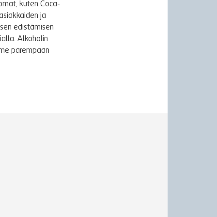
uomat, kuten Coca-
asiakkaiden ja
ksen edistämisen
alla. Alkoholin
äymme parempaan