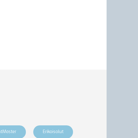
htMaster
Erikoisolut