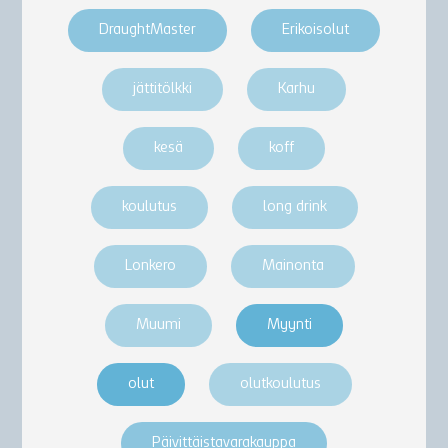
DraughtMaster
Erikoisolut
jättitölkki
Karhu
kesä
koff
koulutus
long drink
Lonkero
Mainonta
Muumi
Myynti
olut
olutkoulutus
Päivittäistavarakauppa