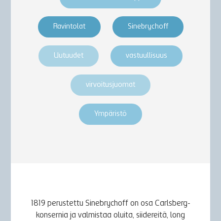
Ravintolat
Sinebrychoff
Uutuudet
vastuullisuus
virvoitusjuomat
Ympäristö
1819 perustettu Sinebrychoff on osa Carlsberg-
konsernia ja valmistaa oluita, siidereitä, long