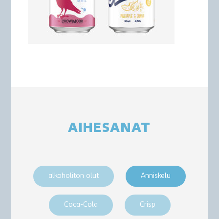
AIHESANAT
alkoholiton olut
Anniskelu
Coca-Cola
Crisp