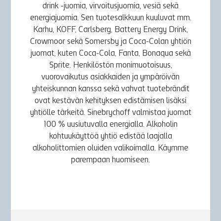
drink -juomia, virvoitusjuomia, vesiä sekä
energiajuomia. Sen tuotesalkkuun kuuluvat mm.
Karhu, KOFF, Carlsberg, Battery Energy Drink,
Crowmoor sekä Somersby ja Coca-Colan yhtiön
juomat, kuten Coca-Cola, Fanta, Bonaqua sekä
Sprite. Henkilöstön monimuotoisuus,
vuorovaikutus asiakkaiden ja ympäröivän
yhteiskunnan kanssa sekä vahvat tuotebrändit
ovat kestävän kehityksen edistämisen lisäksi
yhtiölle tärkeitä. Sinebrychoff valmistaa juomat
100 % uusiutuvalla energialla. Alkoholin
kohtuukäyttöä yhtiö edistää laajalla
alkoholittomien oluiden valikoimalla. Käymme
parempaan huomiseen.