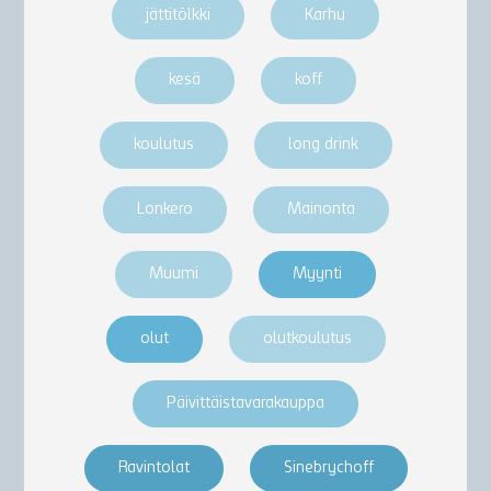
jättitölkki
Karhu
kesä
koff
koulutus
long drink
Lonkero
Mainonta
Muumi
Myynti
olut
olutkoulutus
Päivittäistavarakauppa
Ravintolat
Sinebrychoff