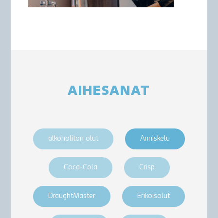
AIHESANAT
alkoholiton olut
Anniskelu
Coca-Cola
Crisp
DraughtMaster
Erikoisolut