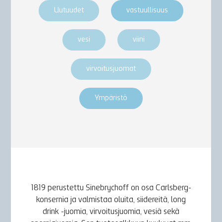
Uutuudet
vastuullisuus
vesi
viini
virvoitusjuomat
Ympäristö
1819 perustettu Sinebrychoff on osa Carlsberg-
konsernia ja valmistaa oluita, siidereitä, long
drink -juomia, virvoitusjuomia, vesiä sekä