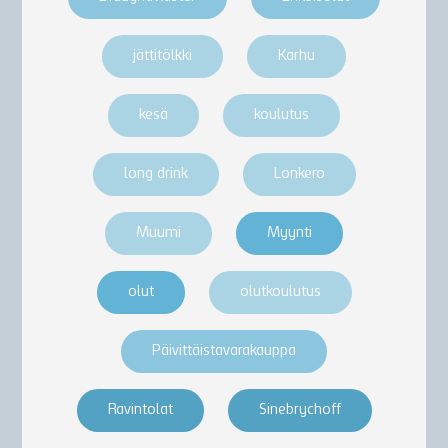
jättitölkki
Karhu
kesä
koulutus
long drink
Lonkero
Muumi
Myynti
olut
olutkoulutus
Päivittäistavarakauppa
Ravintolat
Sinebrychoff