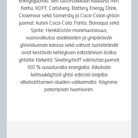
energiajuomia. Sen tuotesalkkuun kuuluvat mm.
Karhu, KOFF, Carlsberg, Battery Energy Drink,
Crowmoor sekä Somersby ja Coca-Colan yhtiön
juomat, kuten Coca-Cola, Fanta, Bonaqua sekä
Sprite. Henkilöstön monimuotoisuus,
vuorovaikutus asiakkaiden ja ympäröivän
yhteiskunnan kanssa sekä vahvat tuotebrändit
ovat kestävän kehityksen edistämisen lisäksi
yhtiölle tärkeitä. Sinebrychoff valmistaa juomat
100 % uusiutuvalla energialla. Alkoholin
kohtuukäyttöä yhtiö edistää laajalla
alkoholittomien oluiden valikoimalla. Käymme
parempaan huomiseen.