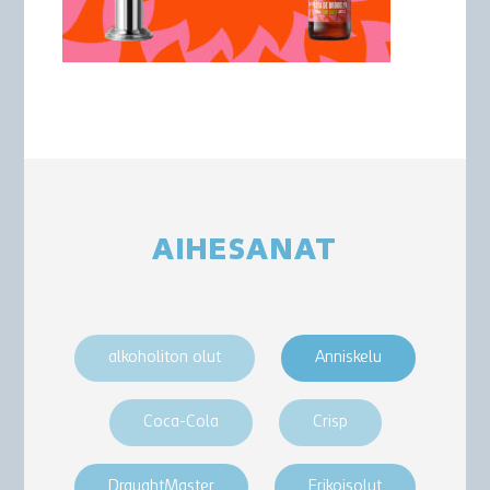
AIHESANAT
alkoholiton olut
Anniskelu
Coca-Cola
Crisp
DraughtMaster
Erikoisolut