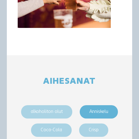
AIHESANAT
alkoholiton olut
Anniskelu
Coca-Cola
Crisp