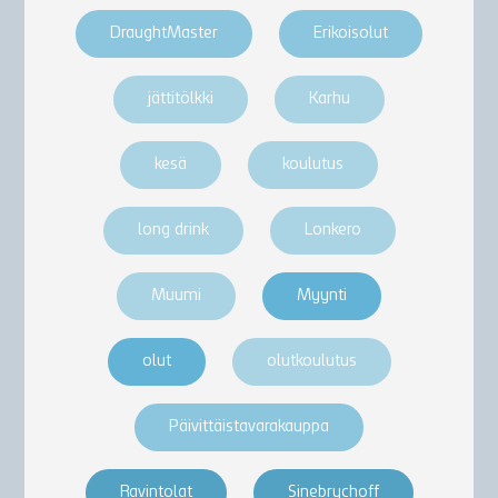
DraughtMaster
Erikoisolut
jättitölkki
Karhu
kesä
koulutus
long drink
Lonkero
Muumi
Myynti
olut
olutkoulutus
Päivittäistavarakauppa
Ravintolat
Sinebrychoff