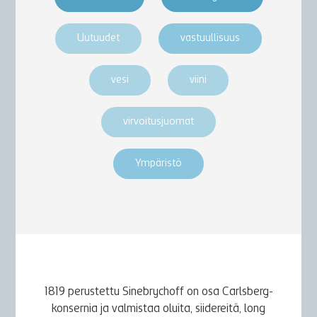
Uutuudet
vastuullisuus
vesi
viini
virvoitusjuomat
Ympäristö
1819 perustettu Sinebrychoff on osa Carlsberg-
konsernia ja valmistaa oluita, siidereitä, long