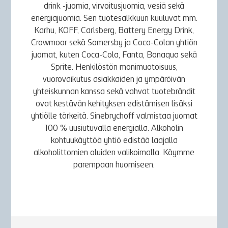
drink -juomia, virvoitusjuomia, vesiä sekä
energiajuomia. Sen tuotesalkkuun kuuluvat mm.
Karhu, KOFF, Carlsberg, Battery Energy Drink,
Crowmoor sekä Somersby ja Coca-Colan yhtiön
juomat, kuten Coca-Cola, Fanta, Bonaqua sekä
Sprite. Henkilöstön monimuotoisuus,
vuorovaikutus asiakkaiden ja ympäröivän
yhteiskunnan kanssa sekä vahvat tuotebrändit
ovat kestävän kehityksen edistämisen lisäksi
yhtiölle tärkeitä. Sinebrychoff valmistaa juomat
100 % uusiutuvalla energialla. Alkoholin
kohtuukäyttöä yhtiö edistää laajalla
alkoholittomien oluiden valikoimalla. Käymme
parempaan huomiseen.