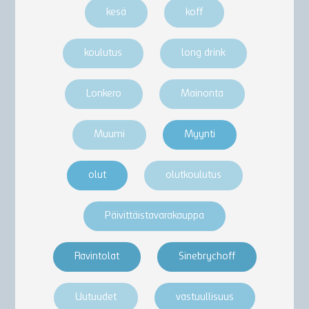
kesä
koff
koulutus
long drink
Lonkero
Mainonta
Muumi
Myynti
olut
olutkoulutus
Päivittäistavarakauppa
Ravintolat
Sinebrychoff
Uutuudet
vastuullisuus