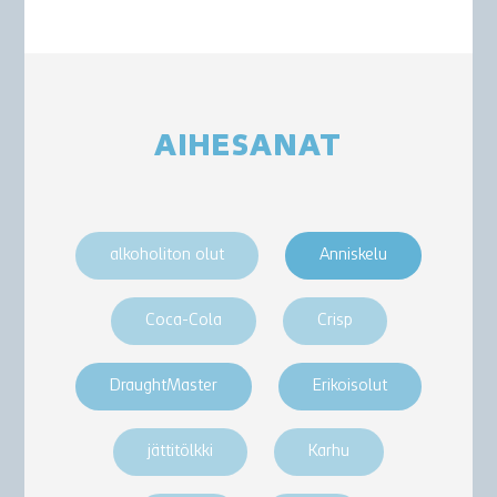
AIHESANAT
alkoholiton olut
Anniskelu
Coca-Cola
Crisp
DraughtMaster
Erikoisolut
jättitölkki
Karhu