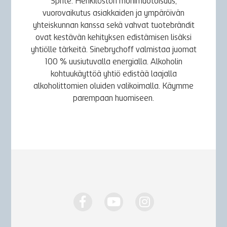
Sprite. Henkilöstön monimuotoisuus,
vuorovaikutus asiakkaiden ja ympäröivän
yhteiskunnan kanssa sekä vahvat tuotebrändit
ovat kestävän kehityksen edistämisen lisäksi
yhtiölle tärkeitä. Sinebrychoff valmistaa juomat
100 % uusiutuvalla energialla. Alkoholin
kohtuukäyttöä yhtiö edistää laajalla
alkoholittomien oluiden valikoimalla. Käymme
parempaan huomiseen.