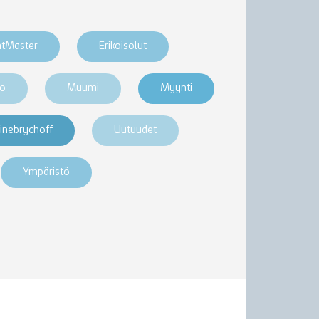
htMaster
Erikoisolut
ro
Muumi
Myynti
inebrychoff
Uutuudet
Ympäristö