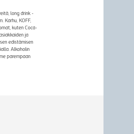
itä, long drink -
m. Karhu, KOFF,
uomat, kuten Coca-
asiakkaiden ja
ksen edistämisen
alla. Alkoholin
äymme parempaan