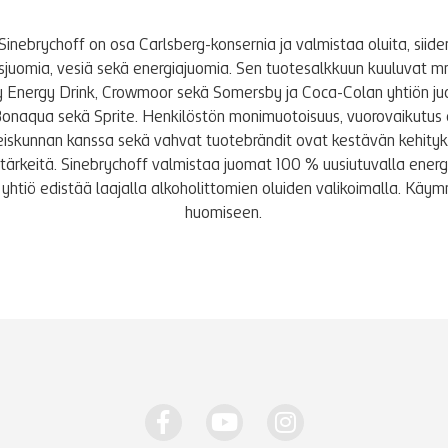
Sinebrychoff on osa Carlsberg-konsernia ja valmistaa oluita, siidere
tusjuomia, vesiä sekä energiajuomia. Sen tuotesalkkuun kuuluvat m
y Energy Drink, Crowmoor sekä Somersby ja Coca-Colan yhtiön j
Bonaqua sekä Sprite. Henkilöstön monimuotoisuus, vuorovaikutus 
iskunnan kanssa sekä vahvat tuotebrändit ovat kestävän kehity
le tärkeitä. Sinebrychoff valmistaa juomat 100 % uusiutuvalla energi
yhtiö edistää laajalla alkoholittomien oluiden valikoimalla. K
huomiseen.