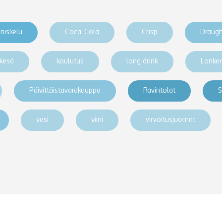
niskelu
Coca-Cola
Crisp
Draug
kesä
koulutus
long drink
Lonke
Päivittäistavarakauppa
Ravintolat
S
vesi
viini
virvoitusjuomat