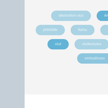
alkoholiton olut
An
jättitölkki
Karhu
olut
olutkoulutus
vastuullisuus