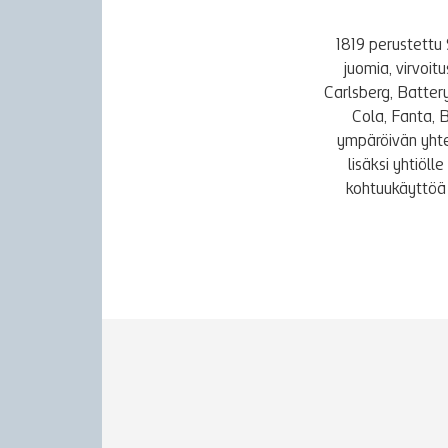
1819 perustettu 
juomia, virvoi
Carlsberg, Batter
Cola, Fanta, 
ympäröivän yhte
lisäksi yhtiöl
kohtuukäyttöä 