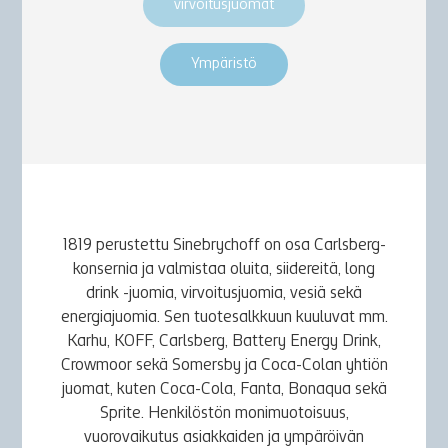
virvoitusjuomat
Ympäristö
1819 perustettu Sinebrychoff on osa Carlsberg-
konsernia ja valmistaa oluita, siidereitä, long
drink -juomia, virvoitusjuomia, vesiä sekä
energiajuomia. Sen tuotesalkkuun kuuluvat mm.
Karhu, KOFF, Carlsberg, Battery Energy Drink,
Crowmoor sekä Somersby ja Coca-Colan yhtiön
juomat, kuten Coca-Cola, Fanta, Bonaqua sekä
Sprite. Henkilöstön monimuotoisuus,
vuorovaikutus asiakkaiden ja ympäröivän