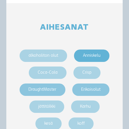
AIHESANAT
alkoholiton olut
Anniskelu
Coca-Cola
Crisp
DraughtMaster
Erikoisolut
jättitölkki
Karhu
kesä
koff