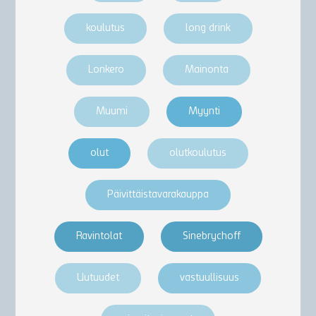
koulutus
long drink
Lonkero
Mainonta
Muumi
Myynti
olut
olutkoulutus
Päivittäistavarakauppa
Ravintolat
Sinebrychoff
Uutuudet
vastuullisuus