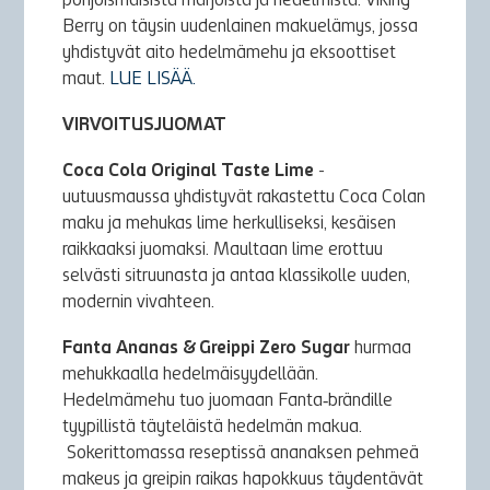
pohjoismaisista marjoista ja hedelmistä. Viking
Berry on täysin uudenlainen makuelämys, jossa
yhdistyvät aito hedelmämehu ja eksoottiset
maut.
LUE LISÄÄ.
VIRVOITUSJUOMAT
Coca Cola Original Taste Lime
-
uutuusmaussa yhdistyvät rakastettu Coca Colan
maku ja mehukas lime herkulliseksi, kesäisen
raikkaaksi juomaksi. Maultaan lime erottuu
selvästi sitruunasta ja antaa klassikolle uuden,
modernin vivahteen.
Fanta Ananas &
Greippi Zero Sugar
hurmaa
mehukkaalla hedelmäisyydellään.
Hedelmämehu tuo juomaan Fanta‑brändille
tyypillistä täyteläistä hedelmän makua.
Sokerittomassa reseptissä ananaksen pehmeä
makeus ja greipin raikas hapokkuus täydentävät