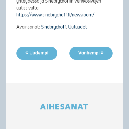
yhteydessä ja Sinebrychoffin verkkosivujen
uutissivulta
https://www.sinebrychoff.fi/newsroom/
Avainsanat:
Sinebrychoff
,
Uutuudet
« Uudempi
Vanhempi »
AIHESANAT