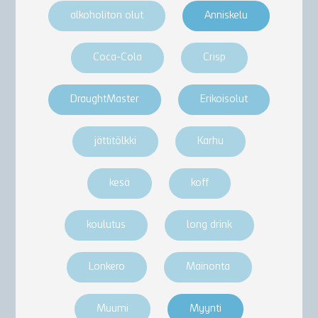
alkoholiton olut
Anniskelu
Coca-Cola
Crisp
DraughtMaster
Erikoisolut
jättitölkki
Karhu
kesä
koff
koulutus
long drink
Lonkero
Mainonta
Muumi
Myynti