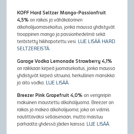
KOFF Hard Seltzer Mango-Passionfruit
4,5%
on raikas ja vähäkalorinen
alkoholijuomasekoitus, jonka maussa yhdistyvät
trooppinen mango ja passionhedelmä sekä
terästetty hiilihapotettu vesi.
LUE LISÄÄ HARD
SELTZEREISTÄ.
Garage Vodka Lemonade Strawberry 4,1%
on raikkaan kirpeä juomasekoitus, jonka maussa
yhdistyvät kirpeä sitruuna, herkullinen mansikka
ja aito vodka.
LUE LISÄÄ.
Breezer Pink Grapefruit 4,0%
on verigreipin
makuinen maustettu alkoholijuoma. Breezer on
raikas ja makea alkoholijuoma, joka on valmis
nautittavaksi sellaisenaan, mutta maistuu
parhaalta yhdessä jäiden kanssa.
LUE LISÄÄ.