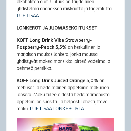
alkoholiton olut. Uutuus on täydellinen
yhdistelmä ananaksen raikkautta ja lagerolutta.
LUE LISÄÄ.
LONKEROT JA JUOMASEKOITUKSET
KOFF Long Drink Vibe Strawberry-
Raspberry-Peach 5,5%
on herkullinen ja
marjaisan maukas lonkero, jonka maussa
yhdistyvät makea mansikka, pirteä vadelma ja
pehmeä persikka.
KOFF Long Drink Juiced Orange 5,0%
on
mehukas ja hedelmäinen appelsiinin makuinen
lonkero. Maku tulee aidosta hedelmämehusta,
appelsiini on suosittu ja helposti lähestyttävä
maku.
LUE LISÄÄ LONKEROISTA.