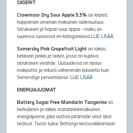
SIIDERIT
Crowmoor Dry Sour Apple 5,5%
on kirpeä,
happaman omenan makuinen siideriuutuus.
Sitruksinen ja hapan sour apple –maku on
suuressa suosiossa eri kategorioissa.
LUE LISÄÄ.
Somersby Pink Grapefruit Light
on raikas,
kirkkaan pinkki ja siideri, jossa on kupliva
sitruksinen vivahde. Uutuudessa on ripaus
makeutta, ja reilusti vähemmän kaloreita kuin
Somersbyn perusmaussa.
LUE LISÄÄ.
ENERGIAJUOMAT
Battery Sugar Free Mandarin Tangerine
on
herkullinen ja raikas mandariininmakuinen
energiajuoma, joka auttaa pitämään sinut aina
terässä. Tuote tulee Batteryn kestovalikoimaan.