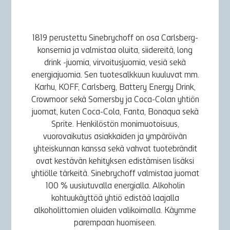
1819 perustettu Sinebrychoff on osa Carlsberg-
konsernia ja valmistaa oluita, siidereitä, long
drink -juomia, virvoitusjuomia, vesiä sekä
energiajuomia. Sen tuotesalkkuun kuuluvat mm.
Karhu, KOFF, Carlsberg, Battery Energy Drink,
Crowmoor sekä Somersby ja Coca-Colan yhtiön
juomat, kuten Coca-Cola, Fanta, Bonaqua sekä
Sprite. Henkilöstön monimuotoisuus,
vuorovaikutus asiakkaiden ja ympäröivän
yhteiskunnan kanssa sekä vahvat tuotebrändit
ovat kestävän kehityksen edistämisen lisäksi
yhtiölle tärkeitä. Sinebrychoff valmistaa juomat
100 % uusiutuvalla energialla. Alkoholin
kohtuukäyttöä yhtiö edistää laajalla
alkoholittomien oluiden valikoimalla. Käymme
parempaan huomiseen.