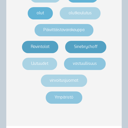
olut
olutkoulutus
Päivittäistavarakauppa
Ravintolat
Sinebrychoff
Uutuudet
vastuullisuus
virvoitusjuomat
Ympäristö