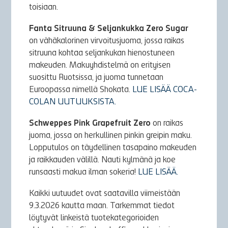
toisiaan.
Fanta Sitruuna & Seljankukka Zero Sugar
on vähäkalorinen virvoitusjuoma, jossa raikas
sitruuna kohtaa seljankukan hienostuneen
makeuden. Makuyhdistelmä on erityisen
suosittu Ruotsissa, ja juoma tunnetaan
Euroopassa nimellä Shokata.
LUE LISÄÄ COCA-
COLAN UUTUUKSISTA.
Schweppes Pink Grapefruit Zero
on raikas
juoma, jossa on herkullinen pinkin greipin maku.
Lopputulos on täydellinen tasapaino makeuden
ja raikkauden välillä. Nauti kylmänä ja koe
runsaasti makua ilman sokeria!
LUE LISÄÄ.
Kaikki uutuudet ovat saatavilla viimeistään
9.3.2026 kautta maan. Tarkemmat tiedot
löytyvät linkeistä tuotekategorioiden