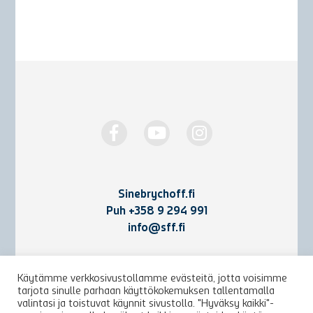
Sinebrychoff.fi
Puh
+358 9 294 991
info@sff.fi
Yhteystiedot
Käytämme verkkosivustollamme evästeitä, jotta voisimme
tarjota sinulle parhaan käyttökokemuksen tallentamalla
Käyttöehdot ja rekisteriseloste
valintasi ja toistuvat käynnit sivustolla. "Hyväksy kaikki"-