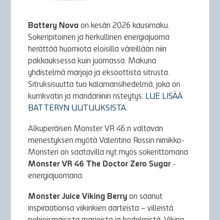
Battery Nova
on kesän 2026 kausimaku.
Sokeripitoinen ja herkullinen energiajuoma
herättää huomiota eloisilla väreillään niin
pakkauksessa kuin juomassa. Makuna
yhdistelmä marjoja ja eksoottista sitrusta.
Sitruksisuutta tuo kalamansihedelmä, joka on
kumkvatin ja mandariinin risteytys.
LUE LISÄÄ
BATTERYN UUTUUKSISTA.
Alkuperäisen Monster VR 46:n valtavan
menestyksen myötä Valentino Rossin nimikko-
Monsteri on saatavilla nyt myös sokerittomana
Monster VR 46 The Doctor Zero Sugar
-
energiajuomana.
Monster Juice Viking Berry
on saanut
inspiraationsa viikinkien aarteista – villeistä