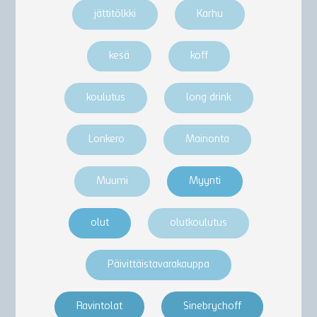
jättitölkki
Karhu
kesä
koff
koulutus
long drink
Lonkero
Mainonta
Muumi
Myynti
olut
olutkoulutus
Päivittäistavarakauppa
Ravintolat
Sinebrychoff