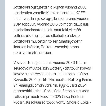
Jättitölkki pystytettiin alkujaan vuonna 2005
Lahdentien varrelle Keravan panimon KOFF-
oluen väreihin, ja se pysyikin punaisena vuoden
2014 loppuun. Vuonna 2015 voimaan tullut uusi
alkoholimainontaa rajoittanut laki ei enää
sallinut ulkomainontaa alkoholibrändeille.
Jättitölkki muutettiin toisen Sinebrychoffin
ikonisen brändin, Battery-energiajuoman,
perusväriin eli mustaan.
Viisi vuotta myöhemmin vuonna 2020 tehtiin
seuraava muutos, kun Battery-jättitölkin korvasi
kovassa nosteessa ollut alkoholiton olut Crisp.
Keväällä 2024 jättitölkki muuttui Battery Remix
24 -energiajuoman väreihin, syyskuussa 2024
maamerkki vaihtui Coca-Cola Zeron punaiseen
tölkkiin ja maaliskuussa 2025 Crisp Radlerin
kuosiin. Kesäkuussa tölkki vahtui Share a Coke -