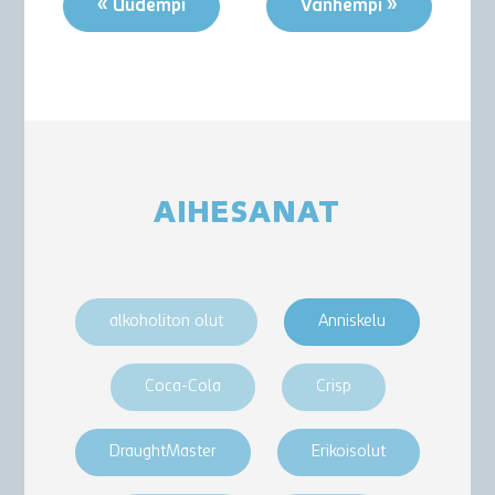
« Uudempi
Vanhempi »
AIHESANAT
alkoholiton olut
Anniskelu
Coca-Cola
Crisp
DraughtMaster
Erikoisolut