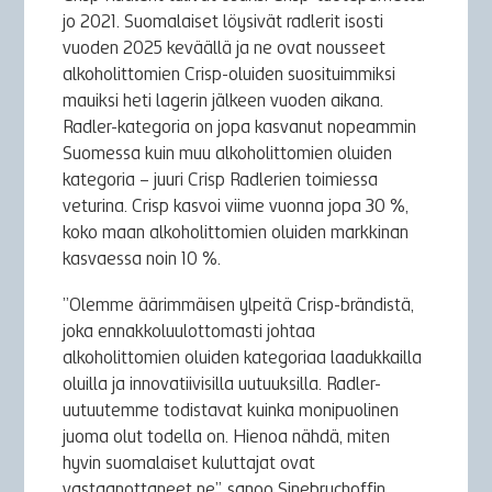
jo 2021. Suomalaiset löysivät radlerit isosti
vuoden 2025 keväällä ja ne ovat nousseet
alkoholittomien Crisp-oluiden suosituimmiksi
mauiksi heti lagerin jälkeen vuoden aikana.
Radler-kategoria on jopa kasvanut nopeammin
Suomessa kuin muu alkoholittomien oluiden
kategoria – juuri Crisp Radlerien toimiessa
veturina. Crisp kasvoi viime vuonna jopa 30 %,
koko maan alkoholittomien oluiden markkinan
kasvaessa noin 10 %.
”Olemme äärimmäisen ylpeitä Crisp-brändistä,
joka ennakkoluulottomasti johtaa
alkoholittomien oluiden kategoriaa laadukkailla
oluilla ja innovatiivisilla uutuuksilla. Radler-
uutuutemme todistavat kuinka monipuolinen
juoma olut todella on. Hienoa nähdä, miten
hyvin suomalaiset kuluttajat ovat
vastaanottaneet ne”, sanoo Sinebrychoffin