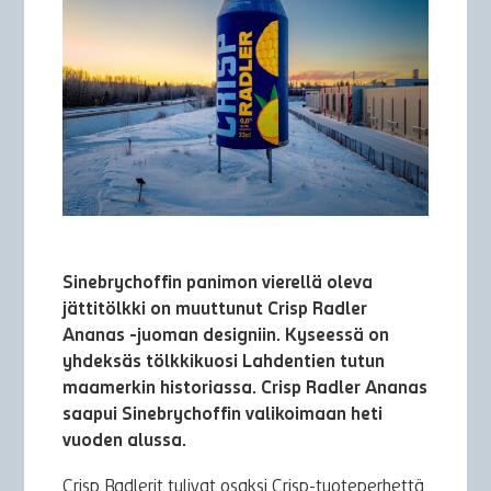
Sinebrychoffin panimon vierellä oleva
jättitölkki on muuttunut Crisp Radler
Ananas -juoman designiin. Kyseessä on
yhdeksäs tölkkikuosi Lahdentien tutun
maamerkin historiassa. Crisp Radler Ananas
saapui Sinebrychoffin valikoimaan heti
vuoden alussa.
Crisp Radlerit tulivat osaksi Crisp-tuoteperhettä