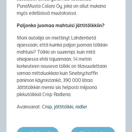
PunaMusta Coloro Oy, joka on ollut mukana
myös edellisissä muutoksissa.
Paljonko juomaa mahtuisi jättitölkkiin?
Moni autoilija on miettinyt Lahdentietä
ajaessaan, että kuinka paljon juomaa tölkkiin
mahtuisi? Tölkki on suurempi, kuin mitä
ohiajaessa ehtii tajuamaan; 14 metrin
korkeuteen nouseva tölkki on tilavuudeltaan
samaa mittaluokkaa kuin Sinebrychoffin
panimon käymistankit, 390 000 litraa.
Jättitölkkiin menisi siis helposti miljoona
pikkutölkkiä Crisp Radleria.
Avainsanat:
Crisp
,
jättitölkki
,
radler