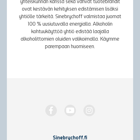
yhteiskunnan kanssa sekä vahvat tuotebrändit
ovat kestävän kehityksen edistämisen lisäksi
yhtiölle tärkeitä. Sinebrychoff valmistaa juomat
100 % uusiutuvalla energialla. Alkoholin
kohtuukäyttöä yhtiö edistää laajalla
alkoholittomien oluiden valikoimalla. Käymme
parempaan huomiseen.
Sinebrychoff.fi