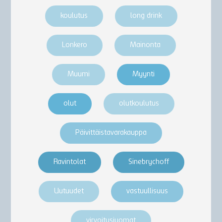
koulutus
long drink
Lonkero
Mainonta
Muumi
Myynti
olut
olutkoulutus
Päivittäistavarakauppa
Ravintolat
Sinebrychoff
Uutuudet
vastuullisuus
virvoitusjuomat