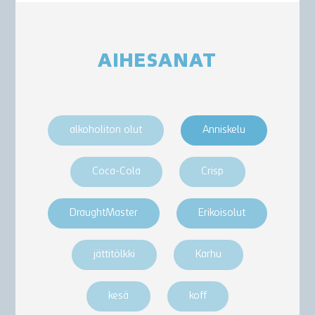
AIHESANAT
alkoholiton olut
Anniskelu
Coca-Cola
Crisp
DraughtMaster
Erikoisolut
jättitölkki
Karhu
kesä
koff