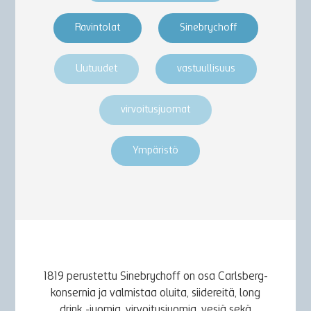
Ravintolat
Sinebrychoff
Uutuudet
vastuullisuus
virvoitusjuomat
Ympäristö
1819 perustettu Sinebrychoff on osa Carlsberg-
konsernia ja valmistaa oluita, siidereitä, long
drink -juomia, virvoitusjuomia, vesiä sekä