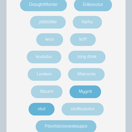
DraughtMaster
Erikoisolut
jättitölkki
Karhu
kesä
koff
koulutus
long drink
Lonkero
Mainonta
Muumi
Myynti
olut
olutkoulutus
Päivittäistavarakauppa