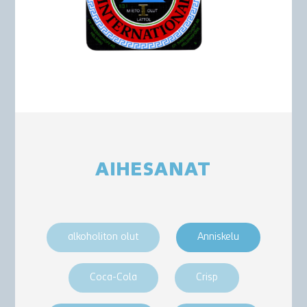
AIHESANAT
alkoholiton olut
Anniskelu
Coca-Cola
Crisp