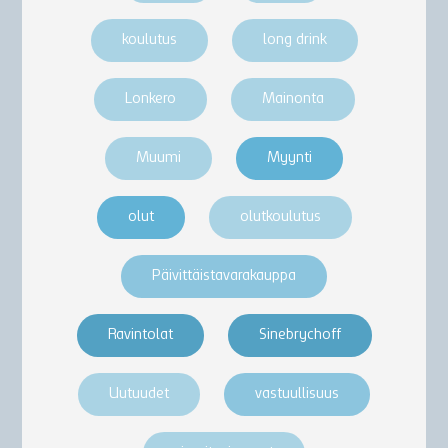
koulutus
long drink
Lonkero
Mainonta
Muumi
Myynti
olut
olutkoulutus
Päivittäistavarakauppa
Ravintolat
Sinebrychoff
Uutuudet
vastuullisuus