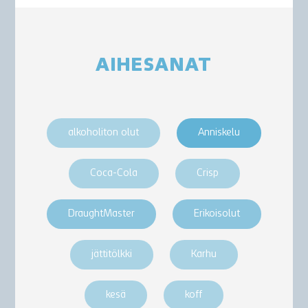
AIHESANAT
alkoholiton olut
Anniskelu
Coca-Cola
Crisp
DraughtMaster
Erikoisolut
jättitölkki
Karhu
kesä
koff