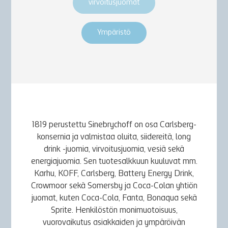
virvoitusjuomat
Ympäristö
1819 perustettu Sinebrychoff on osa Carlsberg-
konsernia ja valmistaa oluita, siidereitä, long
drink -juomia, virvoitusjuomia, vesiä sekä
energiajuomia. Sen tuotesalkkuun kuuluvat mm.
Karhu, KOFF, Carlsberg, Battery Energy Drink,
Crowmoor sekä Somersby ja Coca-Colan yhtiön
juomat, kuten Coca-Cola, Fanta, Bonaqua sekä
Sprite. Henkilöstön monimuotoisuus,
vuorovaikutus asiakkaiden ja ympäröivän