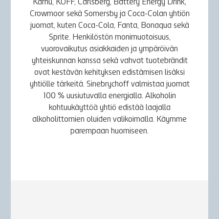
Karhu, KOFF, Carlsberg, Battery Energy Drink,
Crowmoor sekä Somersby ja Coca-Colan yhtiön
juomat, kuten Coca-Cola, Fanta, Bonaqua sekä
Sprite. Henkilöstön monimuotoisuus,
vuorovaikutus asiakkaiden ja ympäröivän
yhteiskunnan kanssa sekä vahvat tuotebrändit
ovat kestävän kehityksen edistämisen lisäksi
yhtiölle tärkeitä. Sinebrychoff valmistaa juomat
100 % uusiutuvalla energialla. Alkoholin
kohtuukäyttöä yhtiö edistää laajalla
alkoholittomien oluiden valikoimalla. Käymme
parempaan huomiseen.