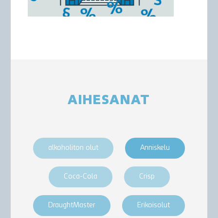
AIHESANAT
alkoholiton olut
Anniskelu
Coca-Cola
Crisp
DraughtMaster
Erikoisolut