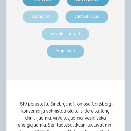
Uutuudet
vastuullisuus
virvoitusjuomat
Ympäristö
1819 perustettu Sinebrychoff on osa Carlsberg-
konsernia ja valmistaa oluita, siidereitä, long
drink -juomia, virvoitusjuomia, vesiä sekä
energiajuomia. Sen tuotesalkkuun kuuluvat mm.