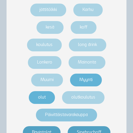
jättitölkki
Karhu
kesä
koff
koulutus
long drink
Lonkero
Mainonta
Muumi
Myynti
olut
olutkoulutus
Päivittäistavarakauppa
Ravintolat
Sinebrychoff