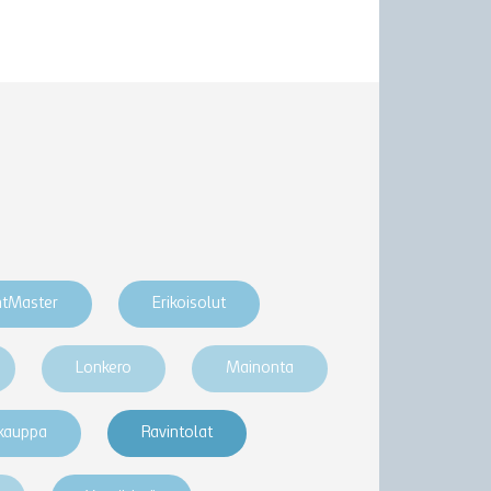
htMaster
Erikoisolut
Lonkero
Mainonta
akauppa
Ravintolat