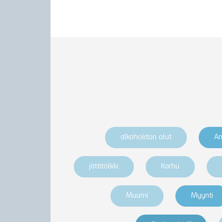
alkoholiton olut
An
jättitölkki
Karhu
Muumi
Myynti