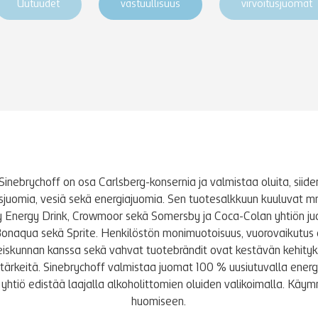
Uutuudet
vastuullisuus
virvoitusjuomat
Sinebrychoff on osa Carlsberg-konsernia ja valmistaa oluita, siidere
tusjuomia, vesiä sekä energiajuomia. Sen tuotesalkkuun kuuluvat m
y Energy Drink, Crowmoor sekä Somersby ja Coca-Colan yhtiön j
Bonaqua sekä Sprite. Henkilöstön monimuotoisuus, vuorovaikutus 
iskunnan kanssa sekä vahvat tuotebrändit ovat kestävän kehity
le tärkeitä. Sinebrychoff valmistaa juomat 100 % uusiutuvalla energi
yhtiö edistää laajalla alkoholittomien oluiden valikoimalla. K
huomiseen.