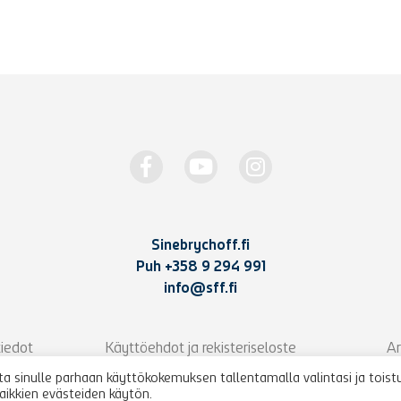
Sinebrychoff.fi
Puh
+358 9 294 991
info@sff.fi
iedot
Käyttöehdot ja rekisteriseloste
Ar
 sinulle parhaan käyttökokemuksen tallentamalla valintasi ja toist
kaikkien evästeiden käytön.