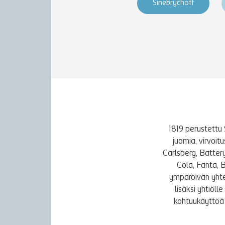
Sinebrychoff
1819 perustettu 
juomia, virvoi
Carlsberg, Batter
Cola, Fanta, 
ympäröivän yhte
lisäksi yhtiöl
kohtuukäyttöä 