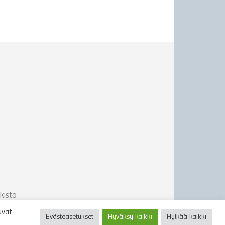
kisto
uvat
Evästeasetukset
Hyväksy kaikki
Hylkää kaikki