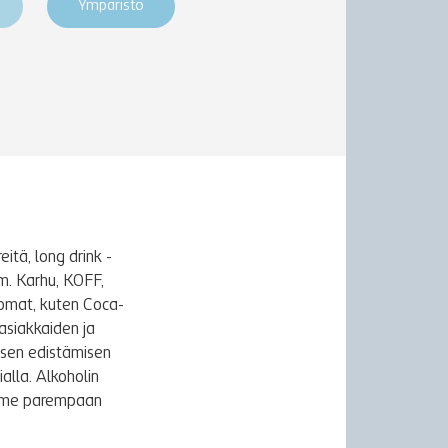
Ympäristö
itä, long drink -
m. Karhu, KOFF,
uomat, kuten Coca-
asiakkaiden ja
ksen edistämisen
alla. Alkoholin
äymme parempaan