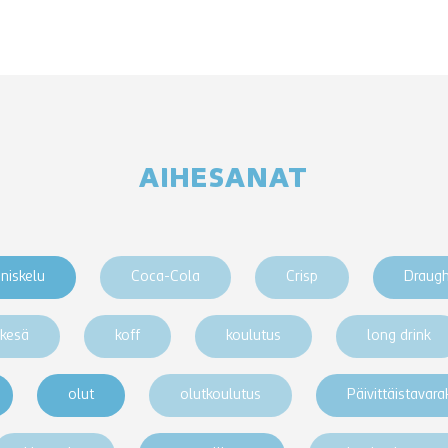
AIHESANAT
niskelu
Coca-Cola
Crisp
Draug
kesä
koff
koulutus
long drink
olut
olutkoulutus
Päivittäistavar