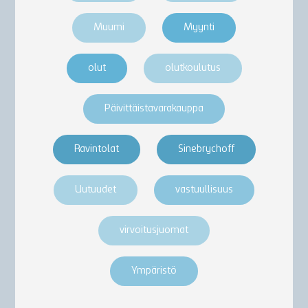
Muumi
Myynti
olut
olutkoulutus
Päivittäistavarakauppa
Ravintolat
Sinebrychoff
Uutuudet
vastuullisuus
virvoitusjuomat
Ympäristö