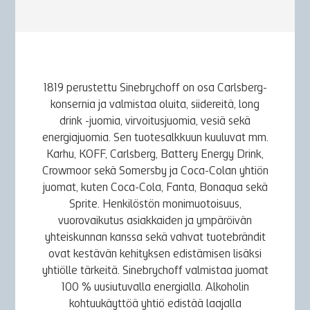
1819 perustettu Sinebrychoff on osa Carlsberg-
konsernia ja valmistaa oluita, siidereitä, long
drink -juomia, virvoitusjuomia, vesiä sekä
energiajuomia. Sen tuotesalkkuun kuuluvat mm.
Karhu, KOFF, Carlsberg, Battery Energy Drink,
Crowmoor sekä Somersby ja Coca-Colan yhtiön
juomat, kuten Coca-Cola, Fanta, Bonaqua sekä
Sprite. Henkilöstön monimuotoisuus,
vuorovaikutus asiakkaiden ja ympäröivän
yhteiskunnan kanssa sekä vahvat tuotebrändit
ovat kestävän kehityksen edistämisen lisäksi
yhtiölle tärkeitä. Sinebrychoff valmistaa juomat
100 % uusiutuvalla energialla. Alkoholin
kohtuukäyttöä yhtiö edistää laajalla