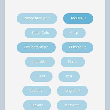
alkoholiton olut
Anniskelu
Coca-Cola
Crisp
DraughtMaster
Erikoisolut
jättitölkki
Karhu
kesä
koff
koulutus
long drink
Lonkero
Mainonta