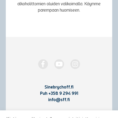
alkoholittomien oluiden valikoimalla. Käymme
parempaan huomiseen.
Sinebrychoff.fi
Puh
+358 9 294 991
info@sff.fi
Yhteystiedot