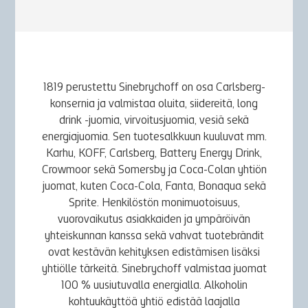
1819 perustettu Sinebrychoff on osa Carlsberg-
konsernia ja valmistaa oluita, siidereitä, long
drink -juomia, virvoitusjuomia, vesiä sekä
energiajuomia. Sen tuotesalkkuun kuuluvat mm.
Karhu, KOFF, Carlsberg, Battery Energy Drink,
Crowmoor sekä Somersby ja Coca-Colan yhtiön
juomat, kuten Coca-Cola, Fanta, Bonaqua sekä
Sprite. Henkilöstön monimuotoisuus,
vuorovaikutus asiakkaiden ja ympäröivän
yhteiskunnan kanssa sekä vahvat tuotebrändit
ovat kestävän kehityksen edistämisen lisäksi
yhtiölle tärkeitä. Sinebrychoff valmistaa juomat
100 % uusiutuvalla energialla. Alkoholin
kohtuukäyttöä yhtiö edistää laajalla