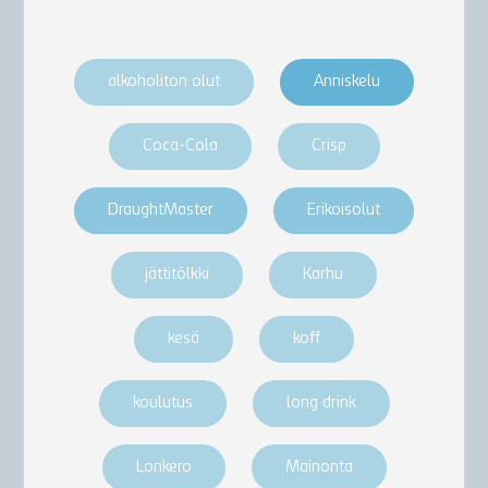
alkoholiton olut
Anniskelu
Coca-Cola
Crisp
DraughtMaster
Erikoisolut
jättitölkki
Karhu
kesä
koff
koulutus
long drink
Lonkero
Mainonta