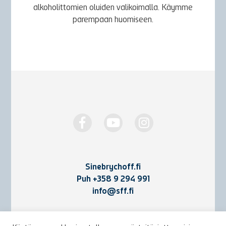
alkoholittomien oluiden valikoimalla. Käymme
parempaan huomiseen.
Sinebrychoff.fi
Puh
+358 9 294 991
info@sff.fi
Yhteystiedot