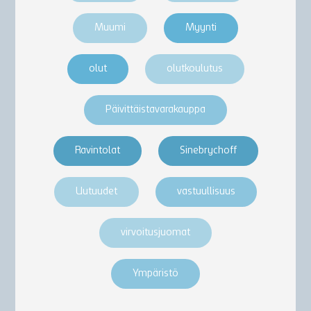
Muumi
Myynti
olut
olutkoulutus
Päivittäistavarakauppa
Ravintolat
Sinebrychoff
Uutuudet
vastuullisuus
virvoitusjuomat
Ympäristö