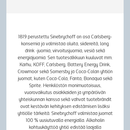
1819 perustettu Sinebrychoff on osa Carlsberg-
konsernia ja valmistaa oluita, siidereitä, long
drink -juomia, virvoitusjuomia, vesiä sekä
energiajuomia. Sen tuotesalkkuun kuuluvat mm.
Karhu, KOFF, Carlsberg, Battery Energy Drink,
Crowmoor sekä Somersby ja Coca-Colan yhtiön
juomat, kuten Coca-Cola, Fanta, Bonaqua sekä
Sprite. Henkilöstön monimuotoisuus,
vuorovaikutus asiakkaiden ja ympäröivän
yhteiskunnan kanssa sekä vahvat tuotebrändit
ovat kestävän kehityksen edistämisen lisäksi
yhtiölle tärkeitä. Sinebrychoff valmistaa juomat
100 % uusiutuvalla energialla. Alkoholin
kohtuukäyttöä yhtiö edistää laajalla