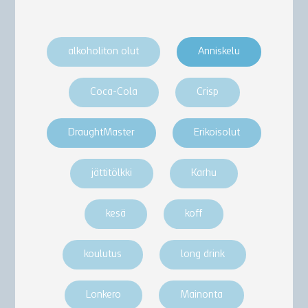
alkoholiton olut
Anniskelu
Coca-Cola
Crisp
DraughtMaster
Erikoisolut
jättitölkki
Karhu
kesä
koff
koulutus
long drink
Lonkero
Mainonta