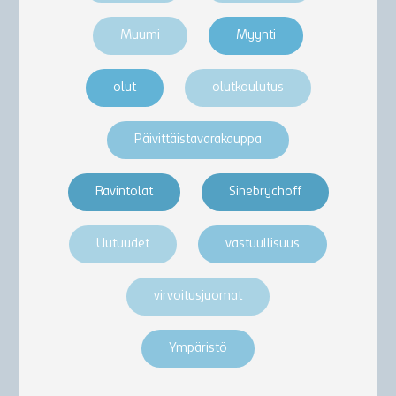
Muumi
Myynti
olut
olutkoulutus
Päivittäistavarakauppa
Ravintolat
Sinebrychoff
Uutuudet
vastuullisuus
virvoitusjuomat
Ympäristö