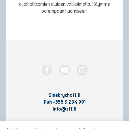
alkoholittomien oluiden valikoimalla. Käymme
parempaan huomiseen.
Sinebrychoff.fi
Puh
+358 9 294 991
info@sff.fi
Yhteystiedot