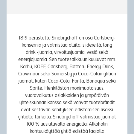
1819 perustettu Sinebrychoff on osa Carlsberg-
konsernia ja valmistaa oluita, siidereitä, long
drink -juomia, virvoitusjuomia, vesiä sekä
energiajuomia. Sen tuotesalkkuun kuuluvat mm.
Karhu, KOFF, Carlsberg, Battery Energy Drink,
Crowmoor sekä Somersby ja Coca-Colan yhtiön
juomat, kuten Coca-Cola, Fanta, Bonaqua sekä
Sprite. Henkilöstön monimuotoisuus,
vuorovaikutus asiakkaiden ja ympäröivän
yhteiskunnan kanssa sekä vahvat tuotebrändit
ovat kestävän kehityksen edistämisen lisäksi
yhtiölle tärkeitä. Sinebrychoff valmistaa juomat
100 % uusiutuvalla energialla. Alkoholin
kohtuukäyttöä yhtiö edistää laajalla