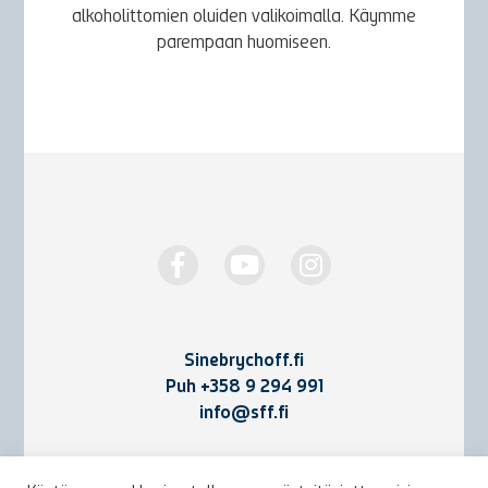
alkoholittomien oluiden valikoimalla. Käymme
parempaan huomiseen.
Sinebrychoff.fi
Puh
+358 9 294 991
info@sff.fi
Yhteystiedot