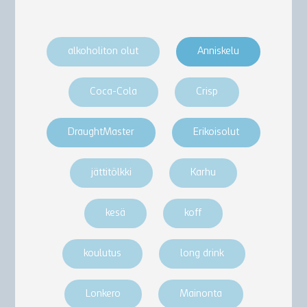
alkoholiton olut
Anniskelu
Coca-Cola
Crisp
DraughtMaster
Erikoisolut
jättitölkki
Karhu
kesä
koff
koulutus
long drink
Lonkero
Mainonta