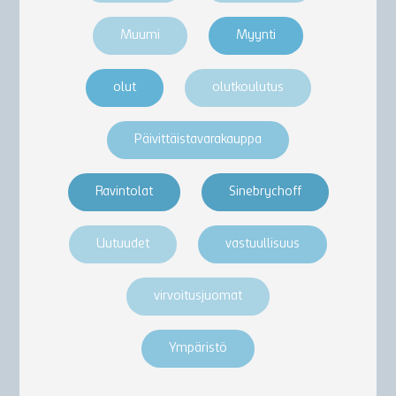
Muumi
Myynti
olut
olutkoulutus
Päivittäistavarakauppa
Ravintolat
Sinebrychoff
Uutuudet
vastuullisuus
virvoitusjuomat
Ympäristö