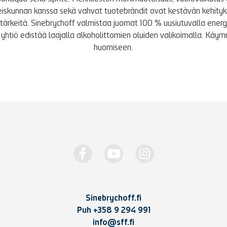
iskunnan kanssa sekä vahvat tuotebrändit ovat kestävän kehity
le tärkeitä. Sinebrychoff valmistaa juomat 100 % uusiutuvalla energi
yhtiö edistää laajalla alkoholittomien oluiden valikoimalla. K
huomiseen.
Sinebrychoff.fi
Puh
+358 9 294 991
info@sff.fi