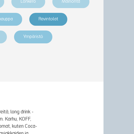
Lonkero
Mainonta
akauppa
Ravintolat
Ympäristö
itä, long drink -
m. Karhu, KOFF,
uomat, kuten Coca-
asiakkaiden ja