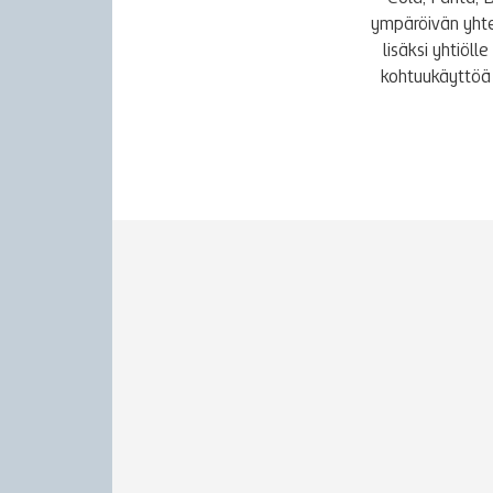
ympäröivän yhte
lisäksi yhtiöl
kohtuukäyttöä 