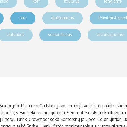
kesä
koff
koulutus
long drink
olut
olutkoulutus
Päivittäistavar
Uutuudet
vastuullisuus
virvoitusjuomat
Sinebrychoff on osa Carlsberg-konsernia ja valmistaa oluita, siidere
tusjuomia, vesiä sekä energiajuomia. Sen tuotesalkkuun kuuluvat m
y Energy Drink, Crowmoor sekä Somersby ja Coca-Colan yhtiön j
Bonaqua sekä Sprite. Henkilöstön monimuotoisuus, vuorovaikutus 