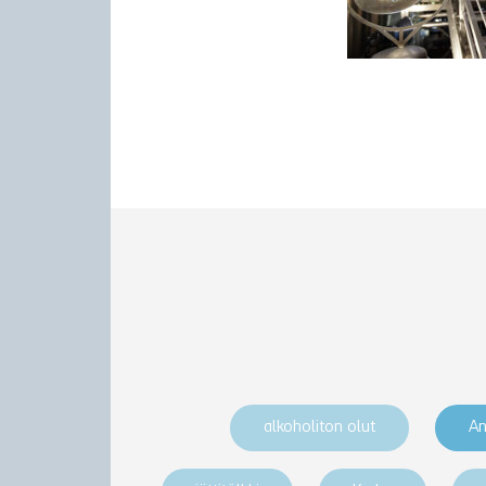
alkoholiton olut
An