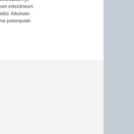
ksen edistämisen
alla. Alkoholin
äymme parempaan