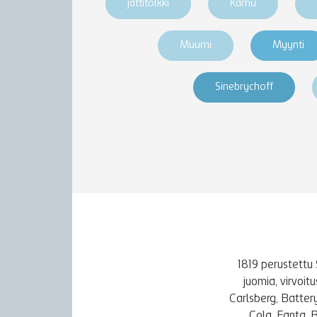
jättitölkki
Karhu
Muumi
Myynti
Sinebrychoff
1819 perustettu 
juomia, virvoi
Carlsberg, Batter
Cola, Fanta, 