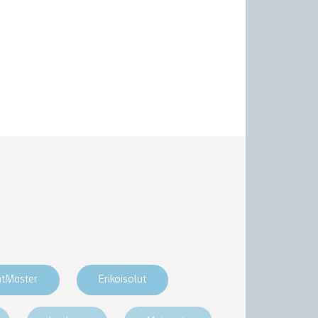
htMaster
Erikoisolut