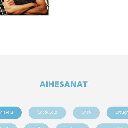
AIHESANAT
niskelu
Coca-Cola
Crisp
Draug