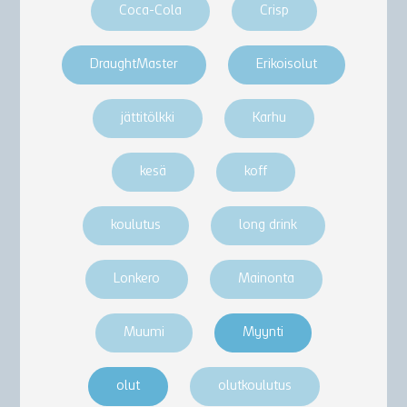
Coca-Cola
Crisp
DraughtMaster
Erikoisolut
jättitölkki
Karhu
kesä
koff
koulutus
long drink
Lonkero
Mainonta
Muumi
Myynti
olut
olutkoulutus