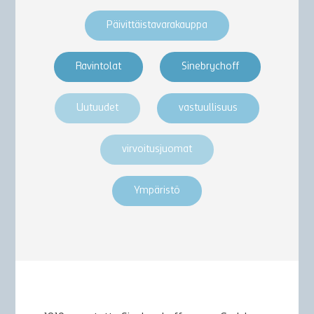
Päivittäistavarakauppa
Ravintolat
Sinebrychoff
Uutuudet
vastuullisuus
virvoitusjuomat
Ympäristö