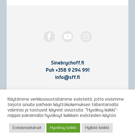
Sinebrychoff.fi
Puh
+358 9 294 991
info@sff.fi
Yhteystiedot
Käytämme verkkosivustollamme evästeitä, jotta voisimme
tarjota sinulle parhaan käyttökokemuksen tallentamalla
Käyttöehdot ja rekisteriseloste
valintasi ja toistuvat käynnit sivustolla. "Hyväksy kaikki"-
nappia painamalla hyväksyt kaikkien evästeiden käytön.
Arkisto
Evästeasetukset
Hyväksy kaikki
Hylkää kaikki