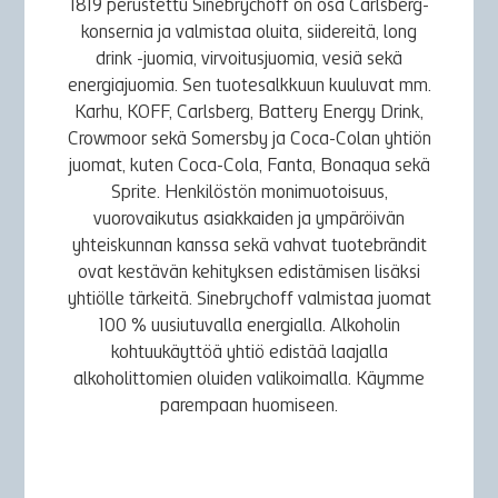
1819 perustettu Sinebrychoff on osa Carlsberg-
konsernia ja valmistaa oluita, siidereitä, long
drink -juomia, virvoitusjuomia, vesiä sekä
energiajuomia. Sen tuotesalkkuun kuuluvat mm.
Karhu, KOFF, Carlsberg, Battery Energy Drink,
Crowmoor sekä Somersby ja Coca-Colan yhtiön
juomat, kuten Coca-Cola, Fanta, Bonaqua sekä
Sprite. Henkilöstön monimuotoisuus,
vuorovaikutus asiakkaiden ja ympäröivän
yhteiskunnan kanssa sekä vahvat tuotebrändit
ovat kestävän kehityksen edistämisen lisäksi
yhtiölle tärkeitä. Sinebrychoff valmistaa juomat
100 % uusiutuvalla energialla. Alkoholin
kohtuukäyttöä yhtiö edistää laajalla
alkoholittomien oluiden valikoimalla. Käymme
parempaan huomiseen.