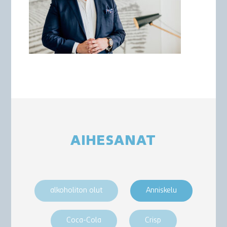
AIHESANAT
alkoholiton olut
Anniskelu
Coca-Cola
Crisp