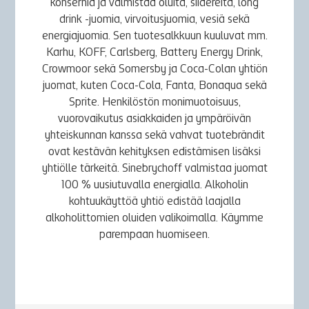
konsernia ja valmistaa oluita, siidereitä, long
drink -juomia, virvoitusjuomia, vesiä sekä
energiajuomia. Sen tuotesalkkuun kuuluvat mm.
Karhu, KOFF, Carlsberg, Battery Energy Drink,
Crowmoor sekä Somersby ja Coca-Colan yhtiön
juomat, kuten Coca-Cola, Fanta, Bonaqua sekä
Sprite. Henkilöstön monimuotoisuus,
vuorovaikutus asiakkaiden ja ympäröivän
yhteiskunnan kanssa sekä vahvat tuotebrändit
ovat kestävän kehityksen edistämisen lisäksi
yhtiölle tärkeitä. Sinebrychoff valmistaa juomat
100 % uusiutuvalla energialla. Alkoholin
kohtuukäyttöä yhtiö edistää laajalla
alkoholittomien oluiden valikoimalla. Käymme
parempaan huomiseen.