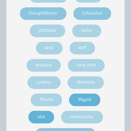
DraughtMaster
Erikoisolut
jättitölkki
Karhu
kesä
koff
koulutus
long drink
Lonkero
Mainonta
Muumi
Myynti
olut
olutkoulutus