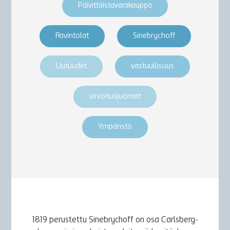
Päivittäistavarakauppa
Ravintolat
Sinebrychoff
Uutuudet
vastuullisuus
virvoitusjuomat
Ympäristö
1819 perustettu Sinebrychoff on osa Carlsberg-