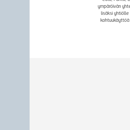
ympäröivän yhte
lisäksi yhtiöl
kohtuukäyttöä 