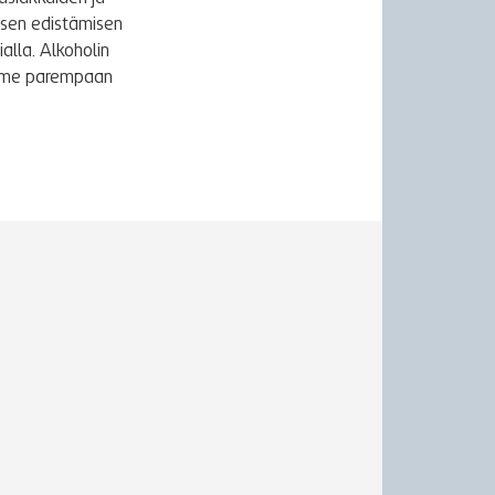
ksen edistämisen
alla. Alkoholin
äymme parempaan