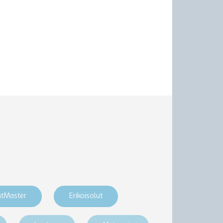
htMaster
Erikoisolut