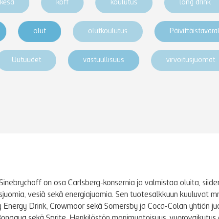
kesä
koff
koulutus
long drink
olut
olutkoulutus
Päivittäistavar
Uutuudet
vastuullisuus
virvoitusjuomat
Sinebrychoff on osa Carlsberg-konsernia ja valmistaa oluita, siidere
tusjuomia, vesiä sekä energiajuomia. Sen tuotesalkkuun kuuluvat m
y Energy Drink, Crowmoor sekä Somersby ja Coca-Colan yhtiön j
Bonaqua sekä Sprite. Henkilöstön monimuotoisuus, vuorovaikutus 