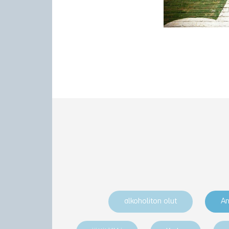
alkoholiton olut
An