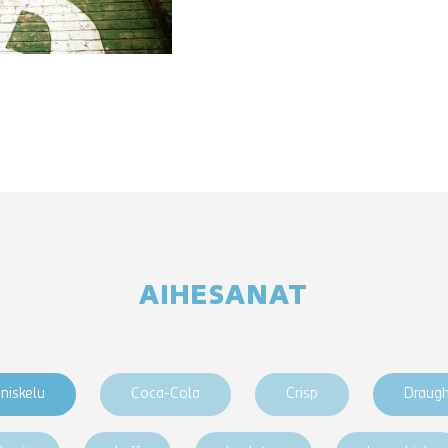
AIHESANAT
niskelu
Coca-Cola
Crisp
Draug