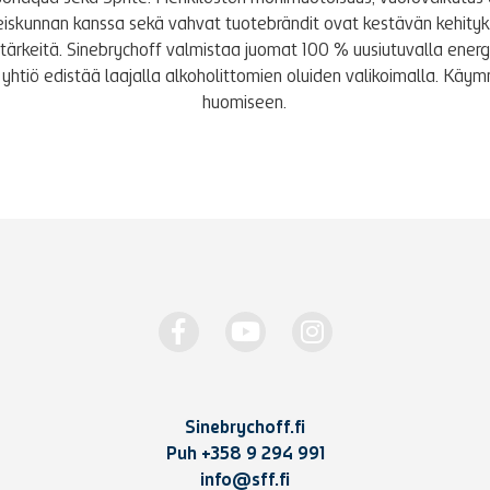
iskunnan kanssa sekä vahvat tuotebrändit ovat kestävän kehity
le tärkeitä. Sinebrychoff valmistaa juomat 100 % uusiutuvalla energi
yhtiö edistää laajalla alkoholittomien oluiden valikoimalla. K
huomiseen.
Sinebrychoff.fi
Puh
+358 9 294 991
info@sff.fi