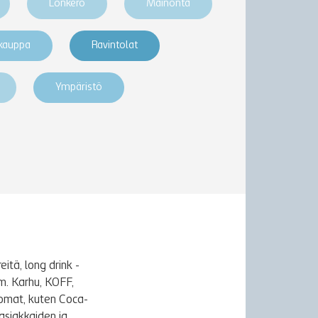
Lonkero
Mainonta
akauppa
Ravintolat
Ympäristö
itä, long drink -
m. Karhu, KOFF,
uomat, kuten Coca-
asiakkaiden ja