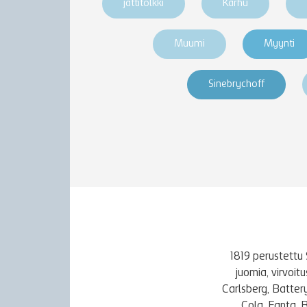
jättitölkki
Karhu
Muumi
Myynti
Sinebrychoff
1819 perustettu 
juomia, virvoi
Carlsberg, Batter
Cola, Fanta, 