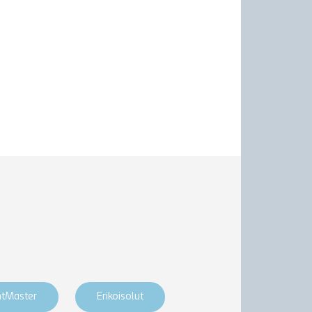
htMaster
Erikoisolut