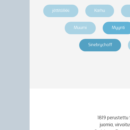
jättitölkki
Karhu
Muumi
Myynti
Sinebrychoff
1819 perustettu 
juomia, virvoi