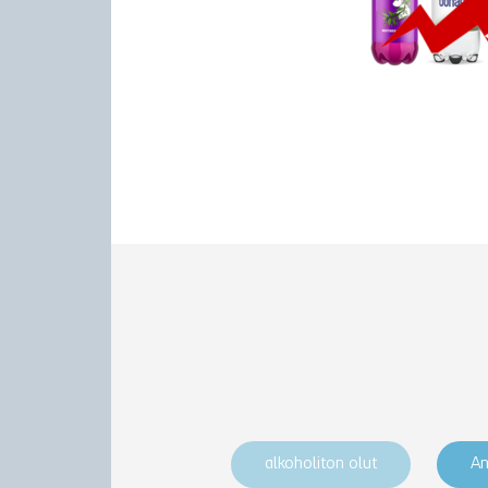
alkoholiton olut
An