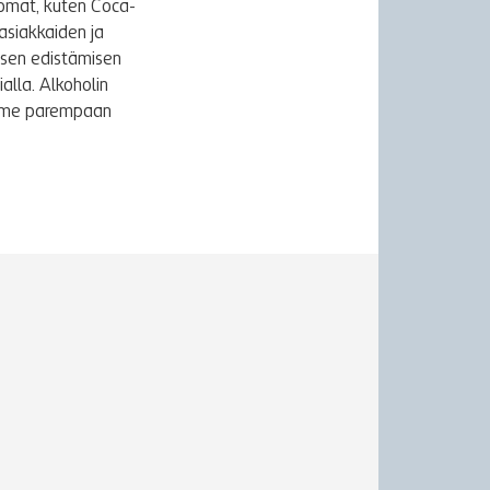
uomat, kuten Coca-
asiakkaiden ja
ksen edistämisen
alla. Alkoholin
äymme parempaan