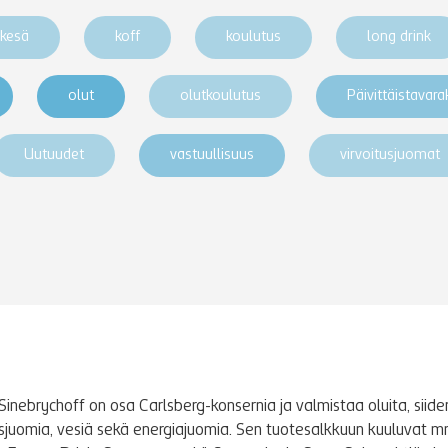
kesä
koff
koulutus
long drink
olut
olutkoulutus
Päivittäistavar
Uutuudet
vastuullisuus
virvoitusjuomat
Sinebrychoff on osa Carlsberg-konsernia ja valmistaa oluita, siidere
tusjuomia, vesiä sekä energiajuomia. Sen tuotesalkkuun kuuluvat m