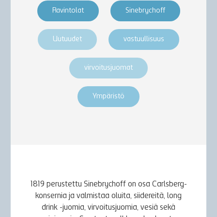
Ravintolat
Sinebrychoff
Uutuudet
vastuullisuus
virvoitusjuomat
Ympäristö
1819 perustettu Sinebrychoff on osa Carlsberg-
konsernia ja valmistaa oluita, siidereitä, long
drink -juomia, virvoitusjuomia, vesiä sekä