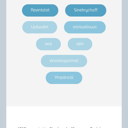
Ravintolat
Sinebrychoff
Uutuudet
vastuullisuus
vesi
viini
virvoitusjuomat
Ympäristö