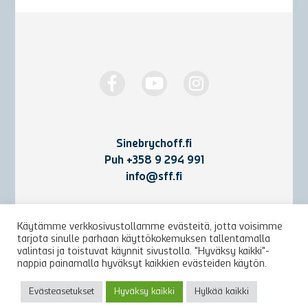
Sinebrychoff.fi
Puh
+358 9 294 991
info@sff.fi
Yhteystiedot
Käytämme verkkosivustollamme evästeitä, jotta voisimme
tarjota sinulle parhaan käyttökokemuksen tallentamalla
Käyttöehdot ja rekisteriseloste
valintasi ja toistuvat käynnit sivustolla. "Hyväksy kaikki"-
nappia painamalla hyväksyt kaikkien evästeiden käytön.
Arkisto
Evästeasetukset
Hyväksy kaikki
Hylkää kaikki