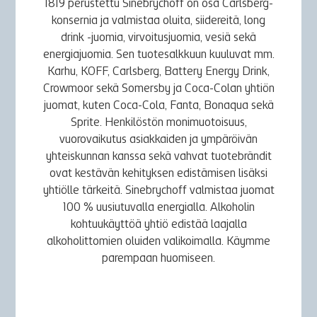
1819 perustettu Sinebrychoff on osa Carlsberg-
konsernia ja valmistaa oluita, siidereitä, long
drink -juomia, virvoitusjuomia, vesiä sekä
energiajuomia. Sen tuotesalkkuun kuuluvat mm.
Karhu, KOFF, Carlsberg, Battery Energy Drink,
Crowmoor sekä Somersby ja Coca-Colan yhtiön
juomat, kuten Coca-Cola, Fanta, Bonaqua sekä
Sprite. Henkilöstön monimuotoisuus,
vuorovaikutus asiakkaiden ja ympäröivän
yhteiskunnan kanssa sekä vahvat tuotebrändit
ovat kestävän kehityksen edistämisen lisäksi
yhtiölle tärkeitä. Sinebrychoff valmistaa juomat
100 % uusiutuvalla energialla. Alkoholin
kohtuukäyttöä yhtiö edistää laajalla
alkoholittomien oluiden valikoimalla. Käymme
parempaan huomiseen.