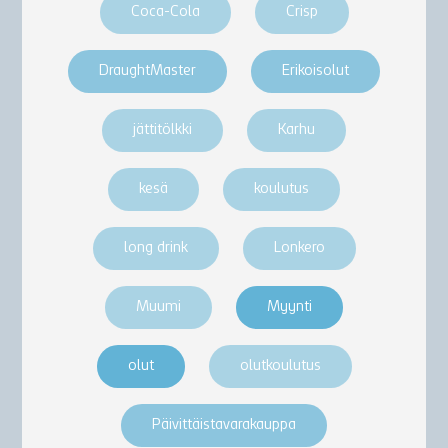
Coca-Cola
Crisp
DraughtMaster
Erikoisolut
jättitölkki
Karhu
kesä
koulutus
long drink
Lonkero
Muumi
Myynti
olut
olutkoulutus
Päivittäistavarakauppa