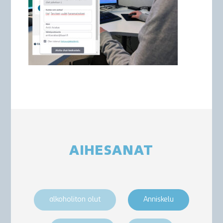
AIHESANAT
alkoholiton olut
Anniskelu