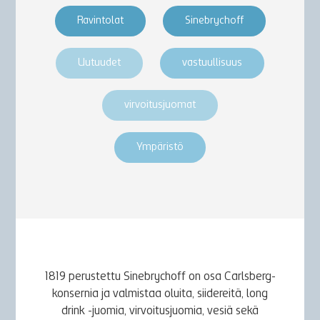
Ravintolat
Sinebrychoff
Uutuudet
vastuullisuus
virvoitusjuomat
Ympäristö
1819 perustettu Sinebrychoff on osa Carlsberg-
konsernia ja valmistaa oluita, siidereitä, long
drink -juomia, virvoitusjuomia, vesiä sekä