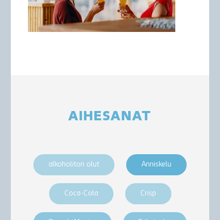
AIHESANAT
alkoholiton olut
Anniskelu
Coca-Cola
Crisp