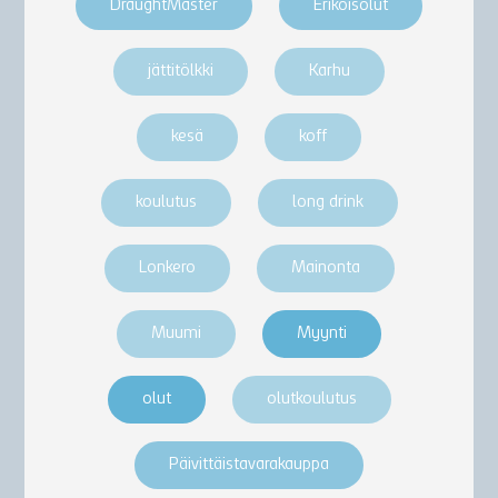
DraughtMaster
Erikoisolut
jättitölkki
Karhu
kesä
koff
koulutus
long drink
Lonkero
Mainonta
Muumi
Myynti
olut
olutkoulutus
Päivittäistavarakauppa