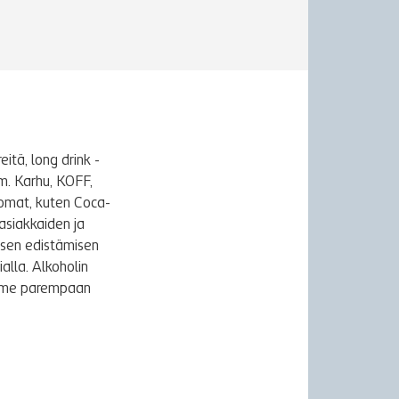
itä, long drink -
m. Karhu, KOFF,
uomat, kuten Coca-
asiakkaiden ja
ksen edistämisen
alla. Alkoholin
äymme parempaan