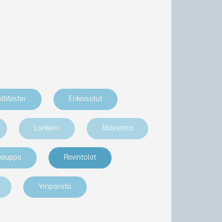
htMaster
Erikoisolut
Lonkero
Mainonta
akauppa
Ravintolat
Ympäristö