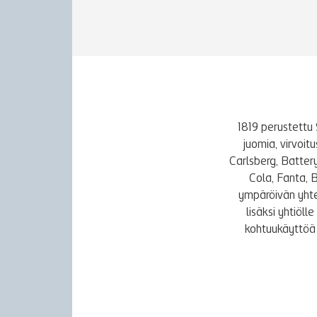
1819 perustettu 
juomia, virvoi
Carlsberg, Batter
Cola, Fanta, 
ympäröivän yhte
lisäksi yhtiöl
kohtuukäyttöä 