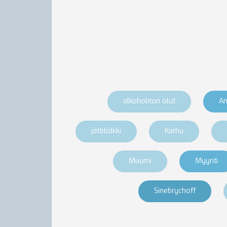
alkoholiton olut
An
jättitölkki
Karhu
Muumi
Myynti
Sinebrychoff