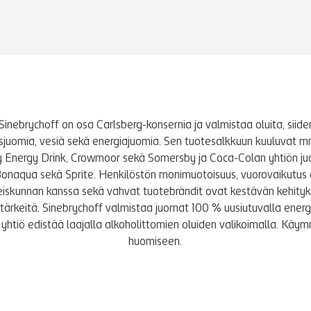
Sinebrychoff on osa Carlsberg-konsernia ja valmistaa oluita, siidere
tusjuomia, vesiä sekä energiajuomia. Sen tuotesalkkuun kuuluvat m
y Energy Drink, Crowmoor sekä Somersby ja Coca-Colan yhtiön j
Bonaqua sekä Sprite. Henkilöstön monimuotoisuus, vuorovaikutus 
iskunnan kanssa sekä vahvat tuotebrändit ovat kestävän kehity
le tärkeitä. Sinebrychoff valmistaa juomat 100 % uusiutuvalla energi
yhtiö edistää laajalla alkoholittomien oluiden valikoimalla. K
huomiseen.