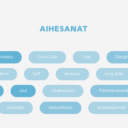
AIHESANAT
niskelu
Coca-Cola
Crisp
Draug
kesä
koff
koulutus
long drink
olut
olutkoulutus
Päivittäistavar
Uutuudet
vastuullisuus
virvoitusjuomat