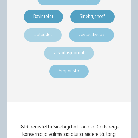
Ravintolat
Sinebrychoff
Uutuudet
vastuullisuus
virvoitusjuomat
Ympäristö
1819 perustettu Sinebrychoff on osa Carlsberg-
konsernia ja valmistaa oluita, siidereitä, long