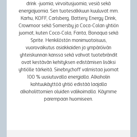
drink -juomia, virvoitusjuomia, vesiä sekä
energiajuomia. Sen tuotesalkkuun kuuluvat mm.
Karhu, KOFF, Carlsberg, Battery Energy Drink,
Crowmoor sekä Somersby ja Coca-Colan yhtiön
juomat, kuten Coca-Cola, Fanta, Bonaqua sekä
Sprite. Henkilöstön monimuotoisuus,
vuorovaikutus asiakkaiden ja ympäröivän
yhteiskunnan kanssa sekä vahvat tuotebrändit
ovat kestävän kehityksen edistämisen lisäksi
yhtiölle tärkeitä. Sinebrychoff valmistaa juomat
100 % uusiutuvalla energialla. Alkoholin
kohtuukäyttöä yhtiö edistää laajalla
alkoholittomien oluiden valikoimalla. Käymme
parempaan huomiseen.