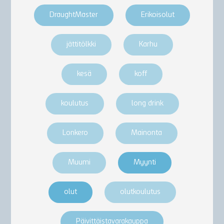
DraughtMaster
Erikoisolut
jättitölkki
Karhu
kesä
koff
koulutus
long drink
Lonkero
Mainonta
Muumi
Myynti
olut
olutkoulutus
Päivittäistavarakauppa