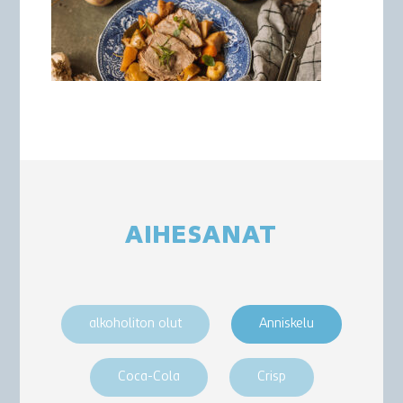
AIHESANAT
alkoholiton olut
Anniskelu
Coca-Cola
Crisp